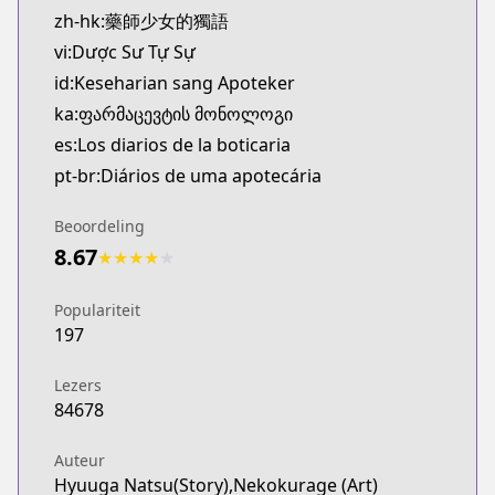
zh-hk:藥師少女的獨語
http://www.ki-oon.com/mangas/tomes-1306-carnets
Twitter
vi:Dược Sư Tự Sự
Twitter
id:Keseharian sang Apoteker
https://x.com/LesCarnetsmanga
ka:ფარმაცევტის მონოლოგი
Official Site
es:Los diarios de la boticaria
Official Site
pt-br:Diários de uma apotecária
https://www.eccediciones.com/catalogo/manga/dra
Bilibili
Beoordeling
Bilibili
8.67
★
★
★
★
★
https://manga.bilibili.com/detail/mc28218?from
Manga UP!
Populariteit
Manga UP!
197
https://global.manga-up.com/manga/164
Official Site
Lezers
Official Site
84678
https://squareenixmangaandbooks.square-enix-ga
Official Site
Auteur
Official Site
Hyuuga Natsu(Story),Nekokurage (Art)