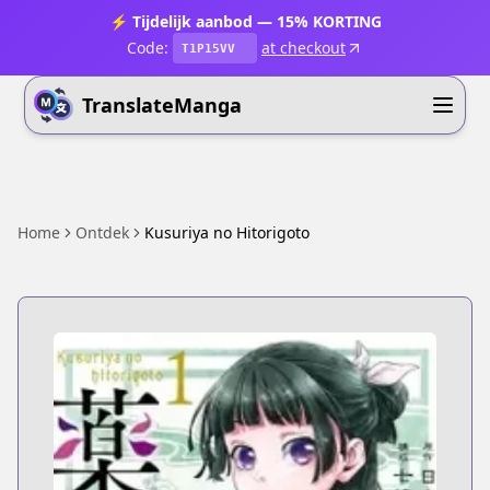
⚡ Tijdelijk aanbod — 15% KORTING
Code:
at checkout
T1P15VV
TranslateManga
Home
Ontdek
Kusuriya no Hitorigoto