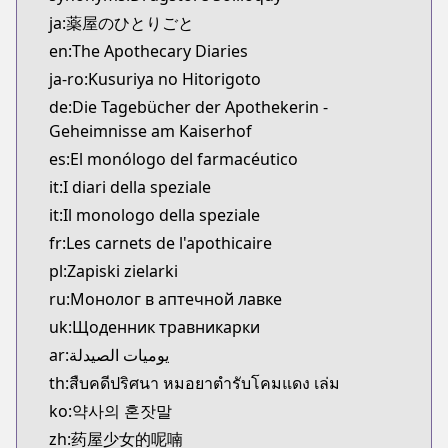
Kitsu
ja:薬屋のひとりごと
https://kitsu.app/manga/39631
en:The Apothecary Diaries
CDJapan
ja-ro:Kusuriya no Hitorigoto
CDJapan
de:Die Tagebücher der Apothekerin -
https://www.anime-planet.com/manga/https://ww
Geheimnisse am Kaiserhof
MangaUpdates
MangaUpdates
es:El monólogo del farmacéutico
https://www.mangaupdates.com/series.html?id=1
it:I diari della speziale
novelUpdates
it:Il monologo della speziale
novelUpdates
fr:Les carnets de l'apothicaire
https://www.novelupdates.com/series/kusuriya-no
pl:Zapiski zielarki
Book☆Walker
ru:Монолог в аптечной лавке
Book☆Walker
https://bookwalker.jp/series/130765/list
uk:Щоденник травникарки
Official English
ar:يوميات الصيدلة
Official English
th:สืบคดีปริศนา หมอยาตำรับโคมแดง เล่ม
https://global.manga-up.com/manga/164
ko:약사의 혼잣말
Official Site
zh:药屋少女的呢喃
Official Site