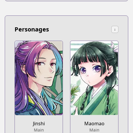
Personages
↓
Jinshi
Maomao
Main
Main