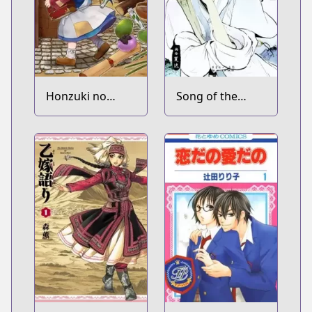
Honzuki no
Song of the
Gekokujou:
Long March
Shisho ni Naru
Tame ni wa
Shudan wo
Erandeiraremasen
Dai 1-bu - Hon
ga Nai nara
Tsukureba Ii!