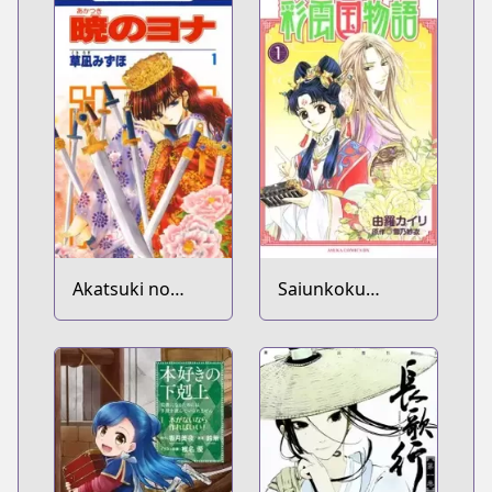
Akatsuki no
Saiunkoku
Yona
Monogatari