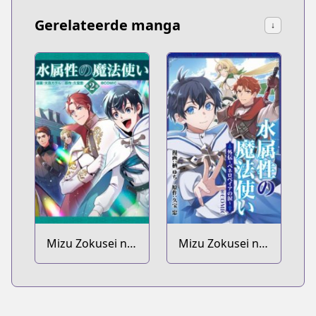
Gerelateerde manga
↓
Mizu Zokusei no
Mizu Zokusei no
Mahoutsukai Dai
Mahoutsukai
2-bu @comic
@comic Gaiden:
Penelopeia no
Namida