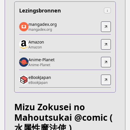
Lezingsbronnen
↓
mangadex.org
mangadex.org
mangadex.org
mangadex.org
https://mangadex.org/title/bfbecb6e-8a6f-4b31-a
Amazon
Amazon
Amazon
Amazon
https://www.amazon.co.jp/dp/B0DKTN8QM6
Anime-Planet
Anime-Planet
Anime-Planet
Anime-Planet
eBookJapan
https://www.anime-planet.com/manga/the-water-
eBookJapan
eBookJapan
eBookJapan
https://ebookjapan.yahoo.co.jp/books/689696
Mizu Zokusei no
Official Raw
Official Raw
Mahoutsukai @comic
(
https://to-corona-ex.com/comics/20000000055002
水属性魔法使 )
Kitsu