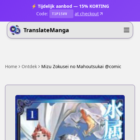
⚡ Tijdelijk aanbod — 15% KORTING
Code:
at checkout
T1P15VV
TranslateManga
Home
Ontdek
Mizu Zokusei no Mahoutsukai @comic