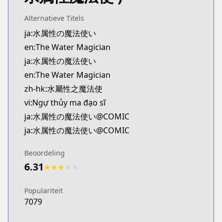
Kitsu
https://kitsu.app/manga/69143
Alternatieve Titels
MangaUpdates
ja:水属性の魔法使い
MangaUpdates
en:The Water Magician
https://www.mangaupdates.com/series.html?id=0
ja:水属性の魔法使い
novelUpdates
en:The Water Magician
novelUpdates
zh-hk:水屬性之魔法使
https://www.novelupdates.com/series/water-magi
Book☆Walker
vi:Ngự thủy ma đạo sĩ
Book☆Walker
ja:水属性の魔法使い@COMIC
https://bookwalker.jp/series/336111
ja:水属性の魔法使い@COMIC
Official English
Official English
Beoordeling
https://j-novel.club/series/the-water-magician-ma
6.31
★
★
★
★
★
Populariteit
7079