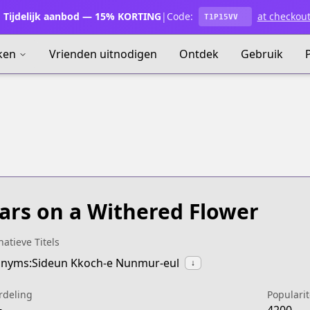
Tijdelijk aanbod — 15% KORTING
|
Code:
at checkou
T1P15VV
ken
Vrienden uitnodigen
Ontdek
Gebruik
ars on a Withered Flower
natieve Titels
nyms:Sideun Kkoch-e Nunmur-eul
↓
rdeling
Popularit