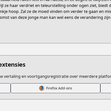
titleId=827190
ijl ze haar verdriet en teleurstelling onder ogen ziet, bie
nkje hoop. Zal ze de moed vinden om verder te gaan en miss
omst van deze jonge man kan wel eens de verandering zijn 
s.html?id=3pdw9ye
tears-on-a-withered-flower/list?title_no=8135
extensies
ime vertaling en voortgangsregistratie over meerdere platfo
Firefox Add-ons