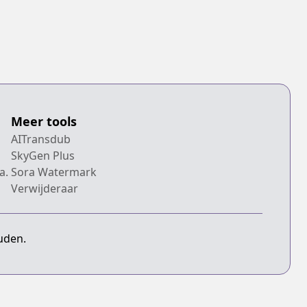
Meer tools
AITransdub
SkyGen Plus
a.
Sora Watermark
Verwijderaar
uden.