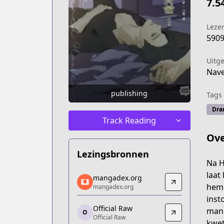
7.5
Leze
590
Uitg
Nav
publishing
Tags
Dra
Track Reading
Ove
Lezingsbronnen
Na H
mangadex.org
laat
mangadex.org
mangadex.org
hem 
mangadex.org
https://mangadex.org/title/05e7e729
inst
Official Raw
Official Raw
man 
O
Official Raw
Official Raw
kwet