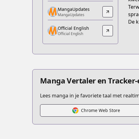
https://comic.naver.com/webtoon/list?
Terw
MangaUpdates
MangaUpdates
spra
MangaUpdates
MangaUpdates
De k
Official English
https://www.mangaupdates.com/serie
Official English
Official English
Official English
https://www.webtoons.com/en/romance/
Manga Vertaler en Tracker-
Lees manga in je favoriete taal met realt
Chrome Web Store