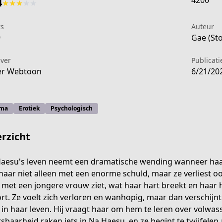
4200
4
★
★
★
★
★
rs
Auteur
9
Gae (Sto
ever
Publicat
er Webtoon
6/21/20
ma
Erotiek
Psychologisch
rzicht
aesu's leven neemt een dramatische wending wanneer haar 
 haar niet alleen met een enorme schuld, maar ze verliest o
met een jongere vrouw ziet, wat haar hart breekt en haar h
-2403-4bdd-965a-bde4de9e8484
ort. Ze voelt zich verloren en wanhopig, maar dan verschij
in haar leven. Hij vraagt haar om hem te leren over volwass
sbaarheid raken iets in Na Haesu, en ze begint te twijfelen 