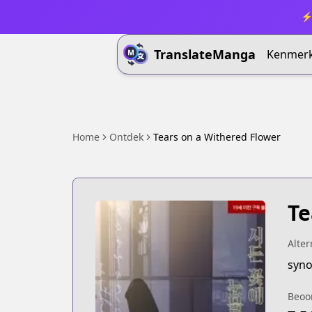
⚡ 
TranslateManga
Kenmer
Home
Ontdek
Tears on a Withered Flower
Te
Alter
syno
Beoo