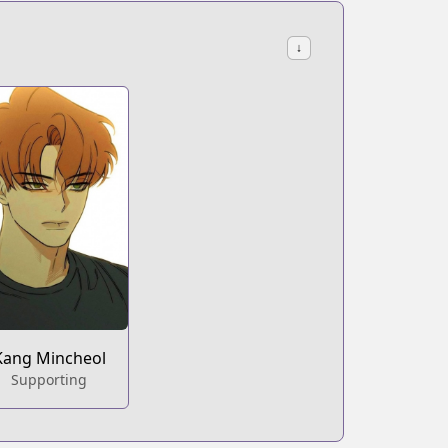
↓
Kang Mincheol
Supporting