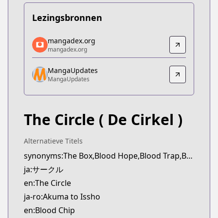
Lezingsbronnen
mangadex.org
mangadex.org
mangadex.org
mangadex.org
https://mangadex.org/title/7838ec0f-6dee-4316-8
MangaUpdates
MangaUpdates
MangaUpdates
MangaUpdates
https://www.mangaupdates.com/series.html?id=4
The Circle
( De Cirkel )
Alternatieve Titels
synonyms:The Box,Blood Hope,Blood Trap,Blood Chip,Akuma to Issho
ja:サークル
en:The Circle
ja-ro:Akuma to Issho
en:Blood Chip