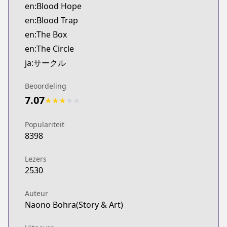
en:Blood Hope
en:Blood Trap
en:The Box
en:The Circle
ja:サークル
Beoordeling
7.07
★
★
★
★
★
Populariteit
8398
Lezers
2530
Auteur
Naono Bohra(Story & Art)