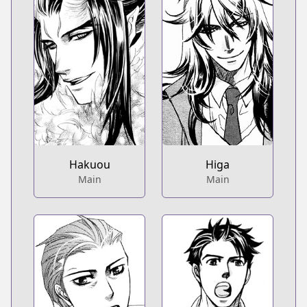
Hakuou
Higa
Main
Main