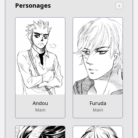
Personages
↓
Andou
Furuda
Main
Main