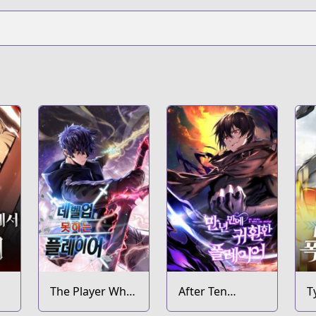
The Player Who
After Ten
T
Can't Level Up
Millennia in Hell
T