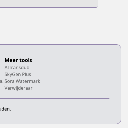
ame
Newbie
Meer tools
AITransdub
SkyGen Plus
a.
Sora Watermark
Verwijderaar
uden.