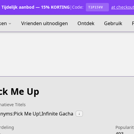
Tijdelijk aanbod — 15% KORTING
|
Code:
at checkou
T1P15VV
ken
Vrienden uitnodigen
Ontdek
Gebruik
ck Me Up
natieve Titels
nyms:Pick Me Up!,Infinite Gacha
↓
rdeling
Popularit