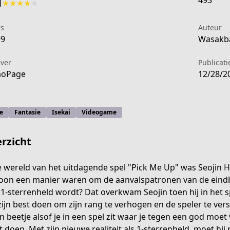
493
1
★
★
★
★
★
rs
Auteur
99
Wasakba
ever
Publicat
aoPage
12/28/2
e
Fantasie
Isekai
Videogame
rzicht
e wereld van het uitdagende spel "Pick Me Up" was Seojin H
on een manier waren om de aanvalspatronen van de eindbaas
 1-sterrenheld wordt? Dat overkwam Seojin toen hij in het 
zijn best doen om zijn rang te verhogen en de speler te ver
en beetje alsof je in een spel zit waar je tegen een god moet
 doen. Met zijn nieuwe realiteit als 1-sterrenheld, moet hij 