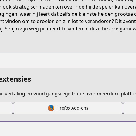
1552
 ook strategisch nadenken over hoe hij de speler kan over
agingen, waar hij leert dat zelfs de kleinste helden grootse
ht vinden om te groeien en zijn lot te veranderen? Dit avont
/픽-미-업/3205
ijl Seojin zijn weg probeert te vinden in deze bizarre gamew
4825
extensies
ime vertaling en voortgangsregistratie over meerdere platfo
Firefox Add-ons