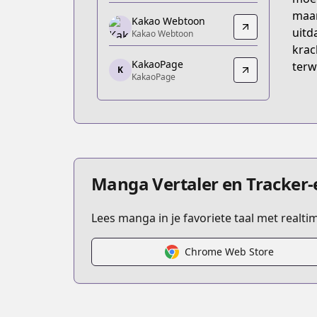
https://piccoma.com/web/product/12
maar
Kakao Webtoon
Kakao Webtoon
uitd
Kakao Webtoon
Kakao Webtoon
krac
KakaoPage
https://webtoon.kakao.com/content
terw
K
KakaoPage
KakaoPage
KakaoPage
https://page.kakao.com/content/6091
Manga Vertaler en Tracker-
Lees manga in je favoriete taal met realt
Chrome Web Store