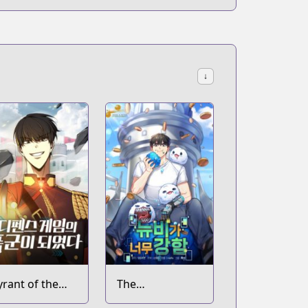
↓
yrant of the
The
ower Defense
Overpowered