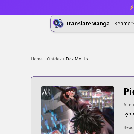
⚡ 
TranslateManga
Kenmer
Home
Ontdek
Pick Me Up
Pi
Alter
syno
Beoo