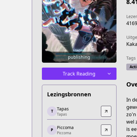
8.4
Leze
416
Uitg
Kak
publishing
Tags
Acti
Track Reading
Ove
Lezingsbronnen
In d
Tapas
gewo
Tapas
T
Tapas
zo'n
Tapas
https://tapas.io/series/pick-me-up/info
wel 
Piccoma
Piccoma
is e
P
Piccoma
Piccoma
moet