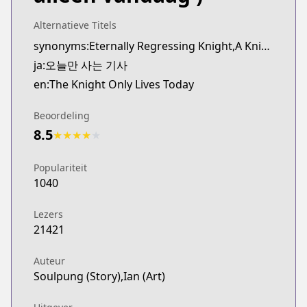
Webtoons
https://www.webtoons.com/en/fantasy/the-knight-o
Alternatieve Titels
Naver Webtoon
synonyms:Eternally Regressing Knight,A Knight Who Eternally Regresses,Oneul-man Saneun Gisa
Naver Webtoon
ja:오늘만 사는 기사
https://comic.naver.com/webtoon/list?titleId=8245
en:The Knight Only Lives Today
Naver Series
Naver Series
Beoordeling
https://series.naver.com/comic/detail.series?pro
8.5
★
★
★
★
★
Populariteit
1040
Lezers
21421
Auteur
Soulpung (Story),Ian (Art)