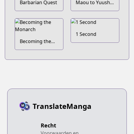
Barbarian Quest
Maou to Yuusha
no Tatakai no
Ura de
1 Second
Becoming the
Monarch
TranslateManga
Recht
Voorwaarden en