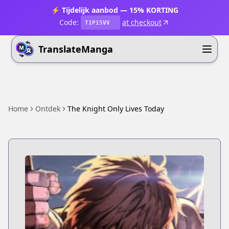
⚡ Tijdelijk aanbod — 15% KORTING
Code:
at checkout
T1P15VV
TranslateManga
Home
Ontdek
The Knight Only Lives Today