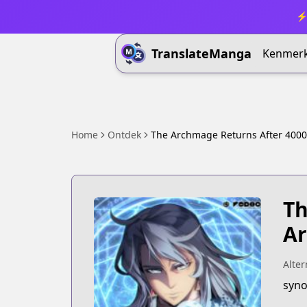
⚡ 
TranslateManga
Kenmer
Home
Ontdek
The Archmage Returns After 4000
Th
Ar
Alter
syn