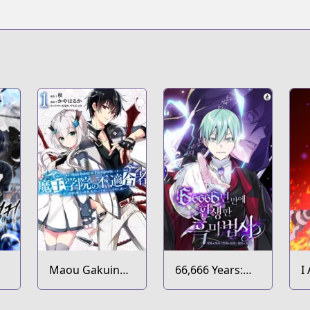
Maou Gakuin
66,666 Years:
I
no
Advent of the
S
Futekigousha:
Dark Mage