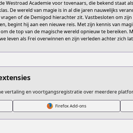
de Westroad Academie voor tovenaars, die bekend staat al
285
 klas. De wereld van magie is in al die jaren nauwelijks vera
e vragen of de Demigod hierachter zit. Vastbesloten om zij
n, begint hij aan een nieuwe reis. Met zijn kennis van magi
ent/4000년-만에-귀환한-대마도사/2385
 om de top van de magische wereld opnieuw te bereiken. Ma
we leven als Frei overwinnen en zijn verleden achter zich la
eturns-after-4000-years/info
d=54884637
extensies
ime vertaling en voortgangsregistratie over meerdere platfo
Firefox Add-ons