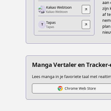
aan 
https://piccoma.com/web/product/37
Kakao Webtoon
zijn
Kakao Webtoon
Kakao Webtoon
af t
Kakao Webtoon
neme
Tapas
https://webtoon.kakao.com/cont
T
plan
Tapas
Tapas
nieu
Tapas
https://tapas.io/series/the-archmage-r
KakaoPage
KakaoPage
https://page.kakao.com/home?seriesI
Manga Vertaler en Tracker-
Lees manga in je favoriete taal met realt
Chrome Web Store