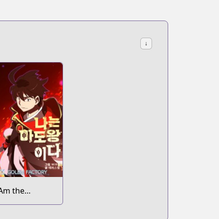
↓
 Am the
orcerer King