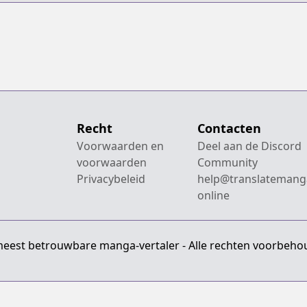
Shijou Saikyou
no Maou no
Shiso, Tensei
shite Shison-
tachi no Gakkou
e Kayou
Recht
Contacten
Voorwaarden en
Deel aan de Discord
voorwaarden
Community
Privacybeleid
help@translatemang
online
meest betrouwbare manga-vertaler - Alle rechten voorbeho