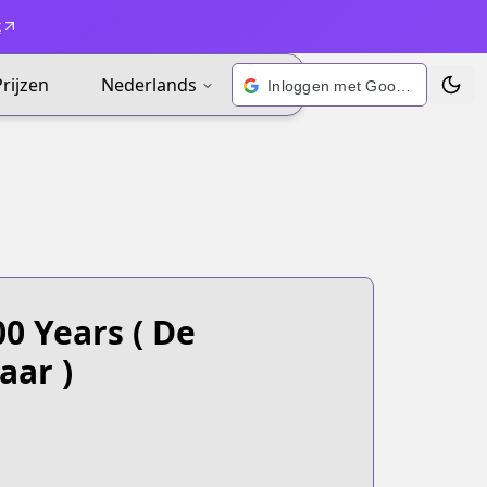
t
Prijzen
Nederlands
Inloggen met Google
Wisse
00 Years
( De
aar )