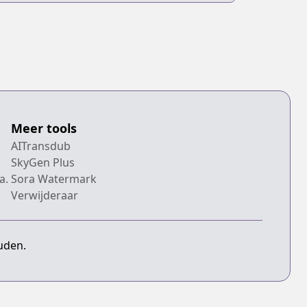
Meer tools
AITransdub
SkyGen Plus
a.
Sora Watermark
Verwijderaar
uden.