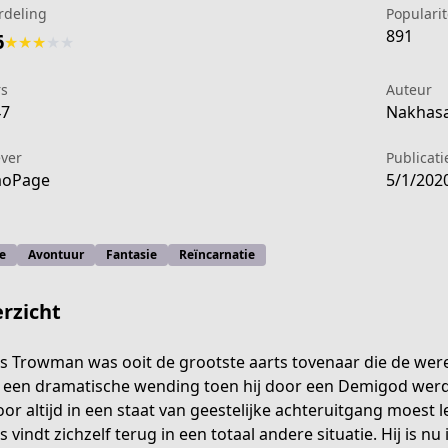
rdeling
Popularit
891
6
★
★
★
★
★
rs
Auteur
47
Nakhasa
ever
Publicat
aoPage
5/1/202
e
Avontuur
Fantasie
Reïncarnatie
rzicht
s Trowman was ooit de grootste aarts tovenaar die de werel
een dramatische wending toen hij door een Demigod werd 
0000339
voor altijd in een staat van geestelijke achteruitgang moest l
s vindt zichzelf terug in een totaal andere situatie. Hij is nu