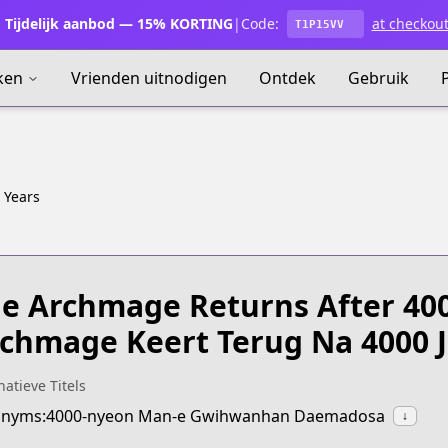
Tijdelijk aanbod — 15% KORTING
|
Code:
at checkou
T1P15VV
ken
Vrienden uitnodigen
Ontdek
Gebruik
 Years
e Archmage Returns After 40
chmage Keert Terug Na 4000 J
natieve Titels
onyms:4000-nyeon Man-e Gwihwanhan Daemadosa
↓