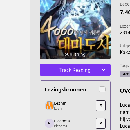
Beoo
7.4
Leze
231
Uitg
Kak
publishing
Tags
Track Reading
Acti
Lezingsbronnen
Ove
↓
Lezhin
Lezhin
Luca
Lezhin
Lezhin
nam 
https://www.delitoon.com/detail/daf_
hij 
Piccoma
Piccoma
P
Luca
Piccoma
Piccoma