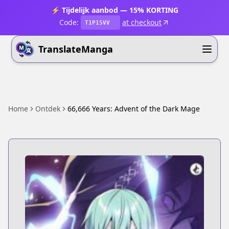
⚡ Tijdelijk aanbod — 15% KORTING
Code:
at checkout
T1P15VV
TranslateManga
Home
Ontdek
66,666 Years: Advent of the Dark Mage