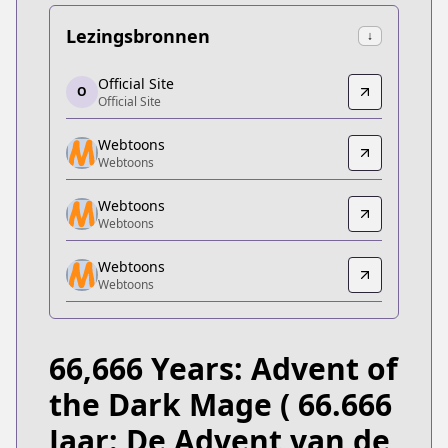
Lezingsbronnen
↓
Official Site
Official Site
O
Official Site
Official Site
https://manga.line.me/product/periodic?id=Z0001
Webtoons
Webtoons
Webtoons
Webtoons
https://www.webtoons.com/zh-hant/fantasy/66666-
Webtoons
Webtoons
Webtoons
Webtoons
Webtoons
https://www.webtoons.com/fr/fantasy/66666-years
Webtoons
Webtoons
Webtoons
https://www.webtoons.com/de/fantasy/66666-years
66,666 Years: Advent of
Dongman Manhua
Dongman Manhua
the Dark Mage
( 66.666
https://www.dongmanmanhua.cn/FANTASY/66666ni
Jaar: De Advent van de
Webtoons