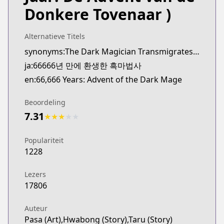
Webtoons
Donkere Tovenaar )
https://www.webtoons.com/th/fantasy/66666-years
Webtoons
Alternatieve Titels
Webtoons
synonyms:The Dark Magician Transmigrates After 66666 Years,Black Mage Reborn After 66666 Years,66666-nyeon Man-e Hwangsaenghan Heukmabeopsa
https://www.webtoons.com/en/fantasy/66666-years
ja:66666년 만에 환생한 흑마법사
Naver Series
Naver Series
en:66,666 Years: Advent of the Dark Mage
https://series.naver.com/comic/detail.series?pro
Naver Webtoon
Beoordeling
Naver Webtoon
7.31
★
★
★
★
★
https://comic.naver.com/webtoon/list?titleId=7751
Populariteit
1228
Lezers
17806
Auteur
Pasa (Art),Hwabong (Story),Taru (Story)