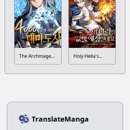
The Archmage
Holy Hella's
Returns After
Ultimate End
4000 Years
TranslateManga