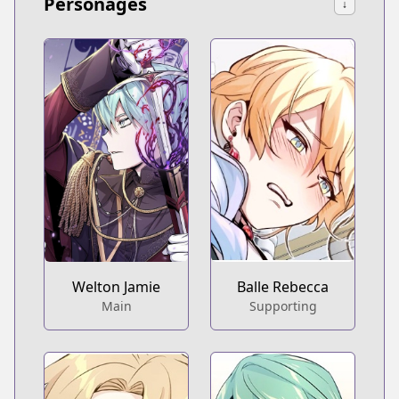
Personages
↓
Welton Jamie
Balle Rebecca
Main
Supporting