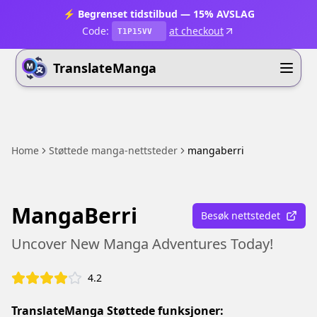
⚡ Begrenset tidstilbud — 15% AVSLAG
Code:
at checkout
T1P15VV
TranslateManga
Home
Støttede manga-nettsteder
mangaberri
MangaBerri
Besøk nettstedet
Uncover New Manga Adventures Today!
4.2
TranslateManga Støttede funksjoner: