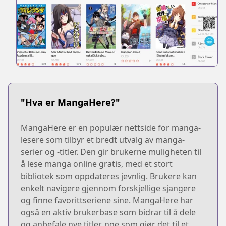
"Hva er MangaHere?"
MangaHere er en populær nettside for manga-
lesere som tilbyr et bredt utvalg av manga-
serier og -titler. Den gir brukerne muligheten til
å lese manga online gratis, med et stort
bibliotek som oppdateres jevnlig. Brukere kan
enkelt navigere gjennom forskjellige sjangere
og finne favorittseriene sine. MangaHere har
også en aktiv brukerbase som bidrar til å dele
og anbefale nye titler, noe som gjør det til et