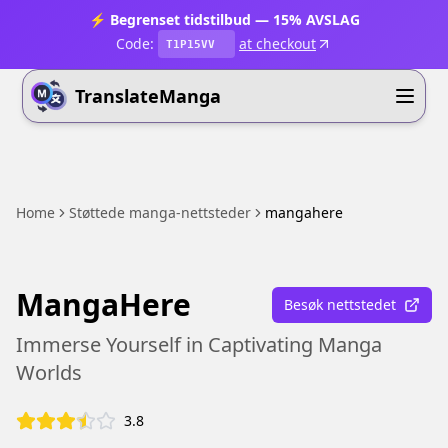
⚡ Begrenset tidstilbud — 15% AVSLAG
Code:
at checkout
T1P15VV
TranslateManga
Home
Støttede manga-nettsteder
mangahere
MangaHere
Besøk nettstedet
Immerse Yourself in Captivating Manga
Worlds
3.8