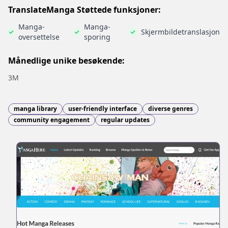
TranslateManga Støttede funksjoner:
Manga-
Manga-
Skjermbildetranslasjon
oversettelse
sporing
Månedlige unike besøkende:
3M
manga library
user-friendly interface
diverse genres
community engagement
regular updates