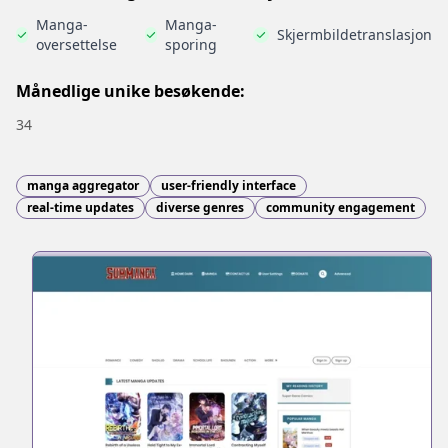
Manga-
Manga-
Skjermbildetranslasjon
oversettelse
sporing
Månedlige unike besøkende:
34
manga aggregator
user-friendly interface
real-time updates
diverse genres
community engagement