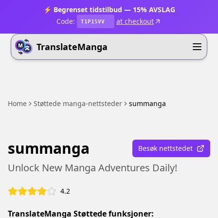
⚡ Begrenset tidstilbud — 15% AVSLAG
Code:
at checkout
T1P15VV
TranslateManga
Home
Støttede manga-nettsteder
summanga
summanga
Besøk nettstedet
Unlock New Manga Adventures Daily!
4.2
TranslateManga Støttede funksjoner: