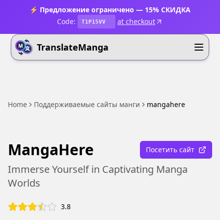
⚡ Предложение ограничено — 15% СКИДКА
Code:
at checkout
T1P15VV
TranslateManga
Home
Поддерживаемые сайты манги
mangahere
MangaHere
Посетить сайт
Immerse Yourself in Captivating Manga
Worlds
3.8