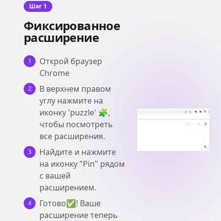
Шаг 1
Фиксированное
расширение
Открой браузер
1
Chrome
В верхнем правом
2
углу нажмите на
иконку 'puzzle' 🧩,
чтобы посмотреть
все расширения.
Найдите и нажмите
3
на иконку "Pin" рядом
с вашей
расширением.
Готово✅! Ваше
4
расширение теперь