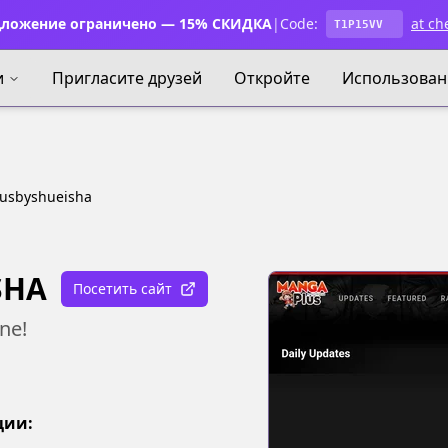
ложение ограничено — 15% СКИДКА
|
Code:
at ch
T1P15VV
и
Пригласите друзей
Откройте
Использован
usbyshueisha
SHA
Посетить сайт
ne!
ции: