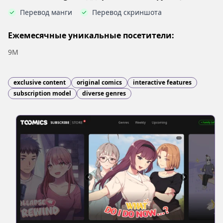
Перевод манги
Перевод скриншота
Ежемесячные уникальные посетители:
9M
exclusive content
original comics
interactive features
subscription model
diverse genres