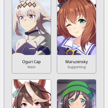
Oguri Cap
Maruzensky
Main
Supporting