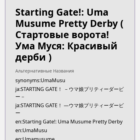
Starting Gate!: Uma
Musume Pretty Derby
(
Стартовые ворота!
Ума Муся: Красивый
дерби )
Альтернативные Названия
synonyms:UmaMusu
ja:STARTING GATE！ －ウマ娘プリティーダービ
ー－
ja:STARTING GATE！ ―ウマ娘プリティーダービ
ー
en:Starting Gate!: Uma Musume Pretty Derby
en:UmaMusu
en:Umamusume