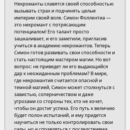
Некроманты славятся своей способностью
вызывать страх и подчинять целые
империи своей воле. Симон Фоллентиа —
это некромант с потрясающим
потенциалом! Его талант просто
зашкаливает, и его заметили, пригласив
учиться в академию некромантов. Теперь
Симон готов развивать свои способности и
стать настоящим мастером магии. Но вот
вопрос: не приведет ли его выдающийся
дар к неожиданным проблемам? В мире,
где некромантия считается опасной и
темной магией, Симон может столкнуться с
завистью, соперничеством и даже
угрозами со стороны тех, кто не хочет,
чтобы он достиг успеха. Его путь к величию
будет полон испытаний, и ему придется
научиться не только контролировать свои
силы, но и справляться с последствиями