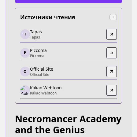
Источники чтения
↓
Tapas
Tapas
T
Tapas
Tapas
https://tapas.io/series/necromancer-academy-an
Piccoma
Piccoma
P
Piccoma
Piccoma
https://jp.piccoma.com/web/product/149372
Official Site
O
Official Site
Official Site
Official Site
Kakao Webtoon
http://necromancer-academy.com/
Kakao Webtoon
Kakao Webtoon
Kakao Webtoon
https://th.kakaowebtoon.com/content/ยอดอัจฉริย
Necromancer Academy
Kakao Webtoon
Kakao Webtoon
and the Genius
https://webtoon.kakao.com/content/네크로맨서