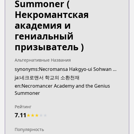
Summoner
(
KakaoPage
KakaoPage
Некромантская
https://page.kakao.com/content/62727430
академия и
гениальный
призыватель )
Альтернативные Названия
synonyms:Necromansa Hakgyo-ui Sohwan Cheonjae
ja:네크로맨서 학교의 소환천재
en:Necromancer Academy and the Genius
Summoner
Рейтинг
7.11
★
★
★
★
★
Популярность