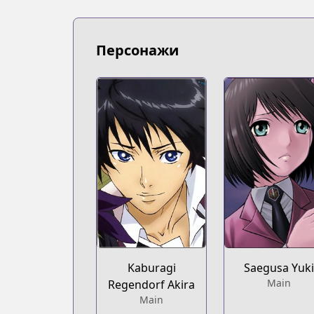
https://bookwalker.jp/series/224125/lis
Official English
Official English
Персонажи
https://sevenseasentertainment.com/s
Kaburagi
Saegusa Yuk
Main
Regendorf Akira
Main