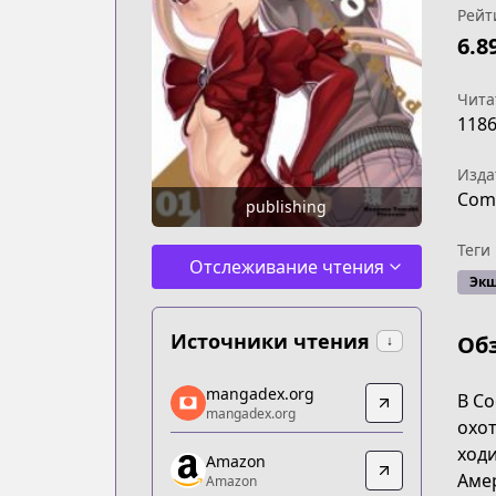
Рейт
6.8
Чита
118
Изда
Com
publishing
Теги
Отслеживание чтения
Эк
Источники чтения
Об
↓
mangadex.org
mangadex.org
В С
mangadex.org
mangadex.org
охот
https://mangadex.org/title/3a1c264a-
ходи
Amazon
Amazon
Амер
Amazon
Amazon