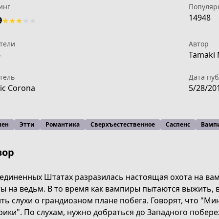
инг
Популяр
14948
9
★
★
★
★
★
тели
Автор
6
Tamaki 
тель
Дата пу
ic Corona
5/28/20
шен
Этти
Романтика
Сверхъестественное
Саспенс
Вамп
зор
оединенных Штатах разразилась настоящая охота на в
ы на ведьм. В то время как вампиры пытаются выжить, 
50b3-491b-ac17-a068a99f3aff
ть слухи о грандиозном плане побега. Говорят, что "Ми
ики". По слухам, нужно добраться до Западного побере