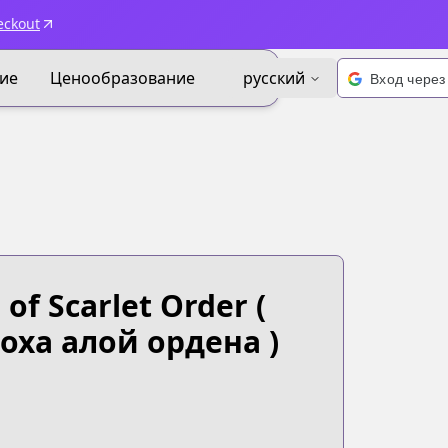
eckout
ие
Ценообразование
русский
of Scarlet Order
(
оха алой ордена )