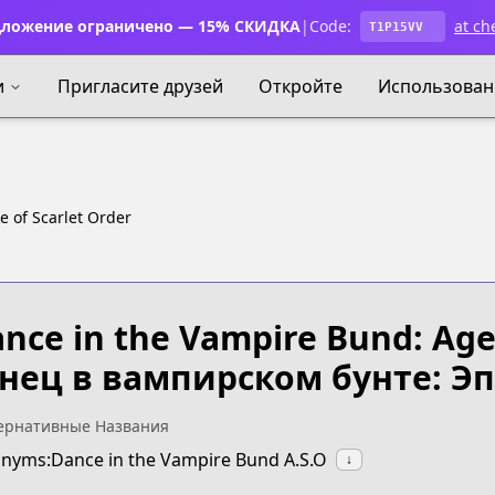
ложение ограничено — 15% СКИДКА
|
Code:
at ch
T1P15VV
и
Пригласите друзей
Откройте
Использован
 of Scarlet Order
nce in the Vampire Bund: Age 
нец в вампирском бунте: Эп
ернативные Названия
nyms:Dance in the Vampire Bund A.S.O
↓