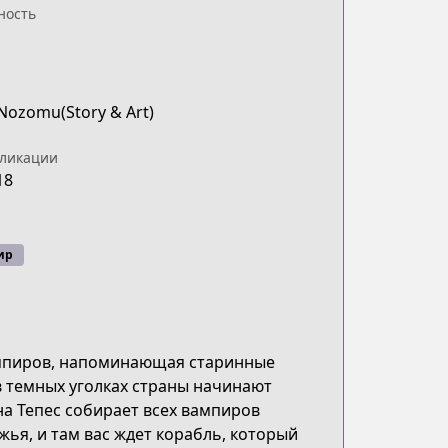
ность
Nozomu(Story & Art)
бликации
18
ир
ампиров, напоминающая старинные
в темных уголках страны начинают
на Тепес собирает всех вампиров
жья, и там вас ждет корабль, который