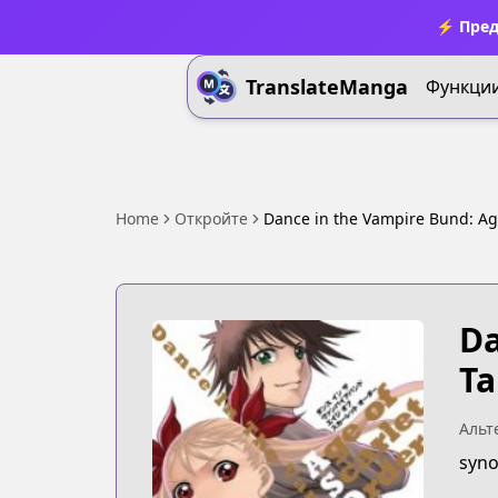
⚡ Пред
TranslateManga
Функци
Home
Откройте
Dance in the Vampire Bund: Age
Da
Та
Альт
syno