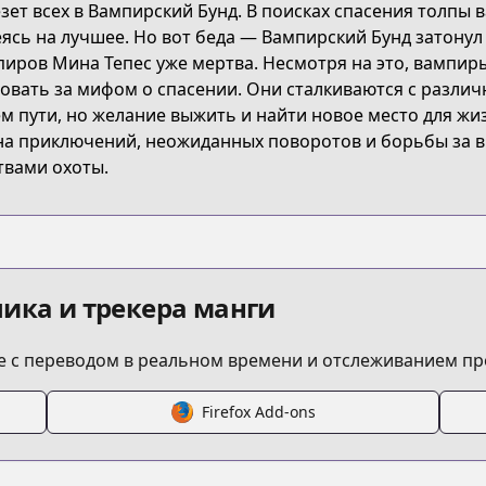
зет всех в Вампирский Бунд. В поисках спасения толпы
5GBZ
ясь на лучшее. Но вот беда — Вампирский Бунд затонул 
иров Мина Тепес уже мертва. Несмотря на это, вампир
овать за мифом о спасении. Они сталкиваются с разли
dance-in-the-vampire-bund-aso
м пути, но желание выжить и найти новое место для жи
а приключений, неожиданных поворотов и борьбы за в
твами охоты.
/512110
00000034809
ика и трекера манги
/https://www.cdjapan.co.jp/product/NEOBK-2303434
 с переводом в реальном времени и отслеживанием пр
Firefox Add-ons
s.html?id=149179