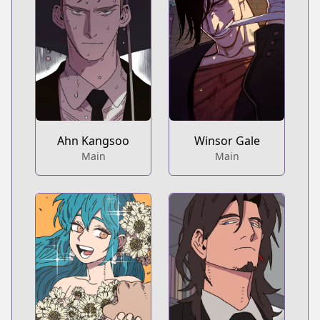
Ahn Kangsoo
Winsor Gale
Main
Main