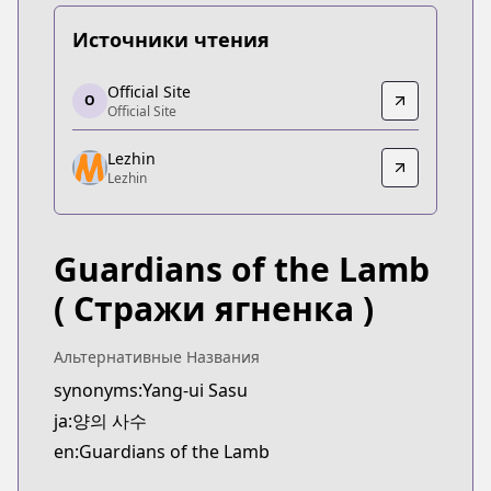
Источники чтения
Official Site
Official Site
O
Official Site
Official Site
https://ridibooks.com/books/1746011985
Lezhin
Lezhin
Lezhin
Lezhin
https://www.lezhin.com/en/comic/guardians
Guardians of the Lamb
( Стражи ягненка )
Альтернативные Названия
synonyms:Yang-ui Sasu
ja:양의 사수
en:Guardians of the Lamb