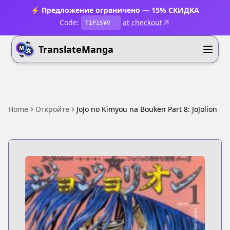
⚡ Предложение ограничено — 15% СКИДКА
Code:
at checkout
T1P15VV
TranslateManga
Home
Откройте
JoJo no Kimyou na Bouken Part 8: JoJolion