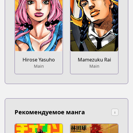
Hirose Yasuho
Mamezuku Rai
Main
Main
Рекомендуемое манга
↓