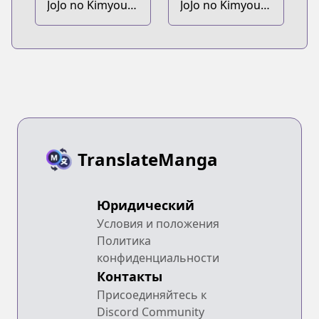
JoJo no Kimyou
JoJo no Kimyou
na Bouken Part
na Bouken Part
7: Steel Ball Run
9: The JoJoLands
TranslateManga
Юридический
Условия и положения
Политика
конфиденциальности
Контакты
Присоединяйтесь к
Discord Community