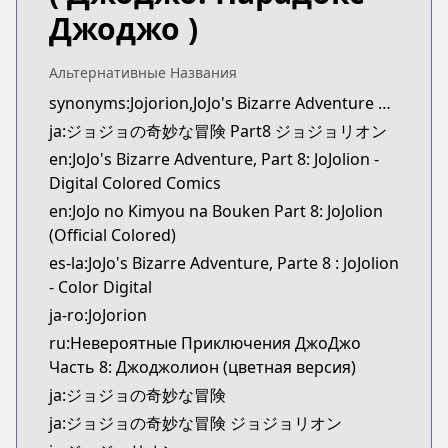
Book☆Walker
Джоджо )
https://bookwalker.jp/series/57279
Альтернативные Названия
synonyms:Jojorion,JoJo's Bizarre Adventure Part 8: Jojolion
ja:ジョジョの奇妙な冒険 Part8 ジョジョリオン
en:JoJo's Bizarre Adventure, Part 8: JoJolion -
Digital Colored Comics
en:JoJo no Kimyou na Bouken Part 8: JoJolion
(Official Colored)
es-la:JoJo's Bizarre Adventure, Parte 8 : JoJolion
- Color Digital
ja-ro:JoJorion
ru:Невероятные Приключения ДжоДжо
Часть 8: Джоджолион (цветная версия)
ja:ジョジョの奇妙な冒険
ja:ジョジョの奇妙な冒険 ジョジョリオン