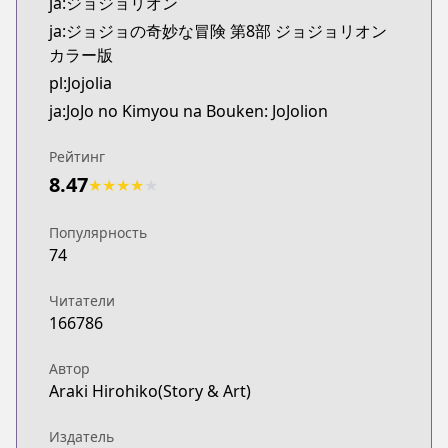
ja:ジョジョリオン
ja:ジョジョの奇妙な冒険 第8部 ジョジョリオン
カラー版
pl:Jojolia
ja:JoJo no Kimyou na Bouken: JoJolion
Рейтинг
8.47
★
★
★
★
★
Популярность
74
Читатели
166786
Автор
Araki Hirohiko(Story & Art)
Издатель