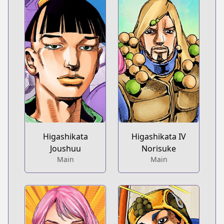
Higashikata
Higashikata IV
Joushuu
Norisuke
Main
Main