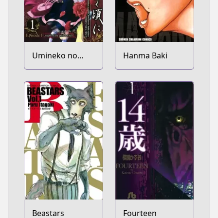
Umineko no
Hanma Baki
Naku Koro ni -
Episode 1:
Legend of the
Golden Witch
Beastars
Fourteen