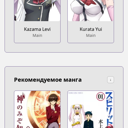
Kazama Levi
Kurata Yui
Main
Main
Рекомендуемое манга
↓