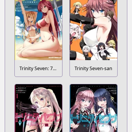
Trinity Seven: 7-
Trinity Seven-san
nin no
Mashotsukai
Comic Anthology