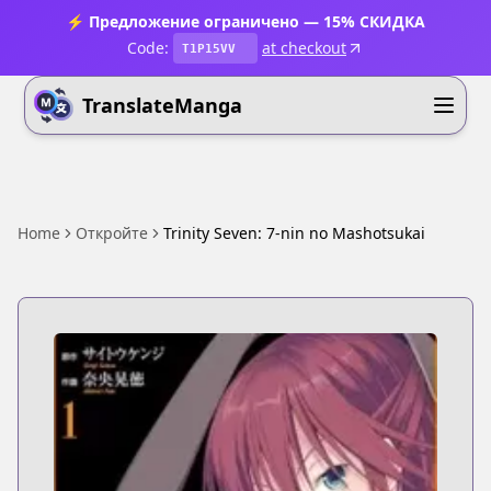
⚡ Предложение ограничено — 15% СКИДКА
Code:
at checkout
T1P15VV
TranslateManga
Home
Откройте
Trinity Seven: 7-nin no Mashotsukai