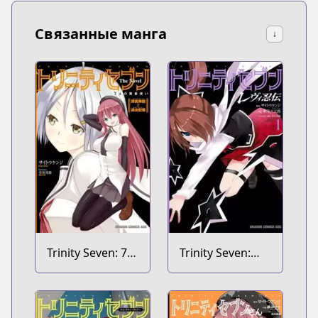
Связанные манга
↓
Trinity Seven: 7-
Trinity Seven:
nin no
Levi Ninden
Mashotsukai
The Novel