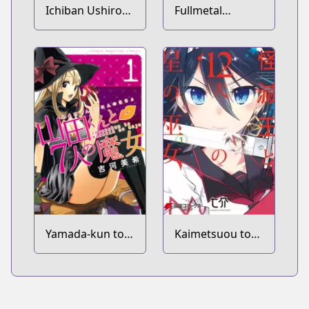
Ichiban Ushiro
Fullmetal
no Daimaou
Alchemist
Yamada-kun to
Kaimetsuou to
7-nin no Majo
12-nin no Hoshi
no Miko