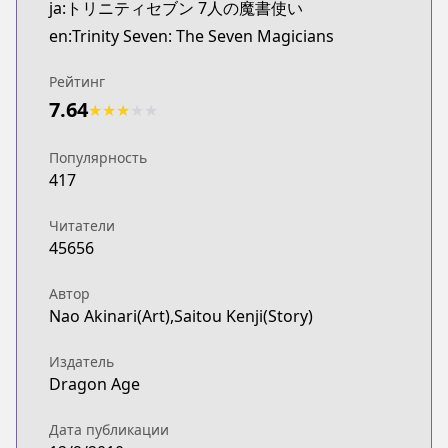
ja:トリニティセブン 7人の魔書使い
en:Trinity Seven: The Seven Magicians
Рейтинг
7.64
★
★
★
★
★
Популярность
417
Читатели
45656
Автор
Nao Akinari(Art),Saitou Kenji(Story)
Издатель
Dragon Age
Дата публикации