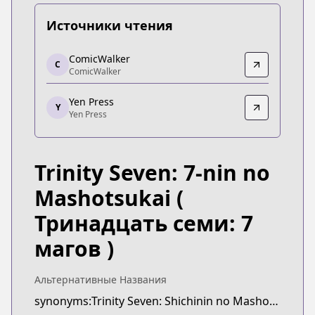
Источники чтения
ComicWalker
ComicWalker
C
ComicWalker
ComicWalker
https://comic-walker.com/detail/KC_003186_S?ep
Yen Press
Yen Press
Y
Yen Press
Yen Press
https://yenpress.com/series/trinity-seven
Trinity Seven: 7-nin no
Mashotsukai
(
Тринадцать семи: 7
магов )
Альтернативные Названия
synonyms:Trinity Seven: Shichinin no Mashotsukai,7-nin no Mahoutsukai