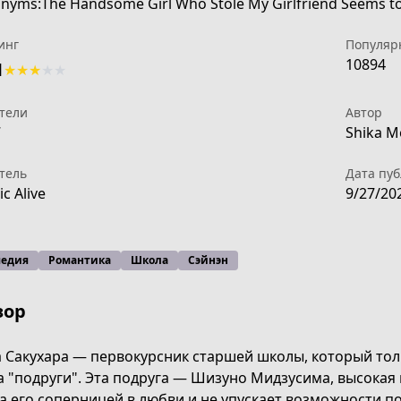
nyms:The Handsome Girl Who Stole My Girlfriend Seems t
инг
Популяр
10894
1
★
★
★
★
★
тели
Автор
7
Shika M
тель
Дата пу
c Alive
9/27/20
едия
Романтика
Школа
Сэйнэн
зор
-abd8-46a8-9b82-18c248b1db89
 Сакухара — первокурсник старшей школы, который тол
а "подруги". Эта подруга — Шизуно Мидзусима, высокая 
а его соперницей в любви и не упускает возможности п