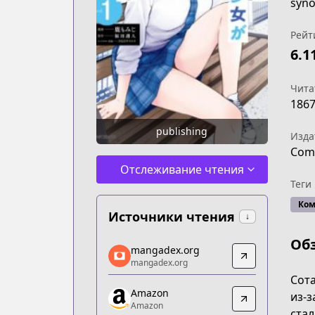
syno
Рейт
6.1
Чита
186
publishing
Изда
Comi
Отслеживание чтения
Теги
Ком
Источники чтения
↓
Об
mangadex.org
mangadex.org
mangadex.org
mangadex.org
https://mangadex.org/title/c9c13bf0
Сота
Amazon
Amazon
из-з
Amazon
Amazon
стал