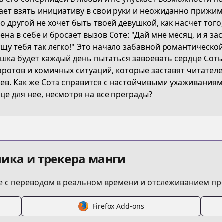
DVF1H
ет взять инициативу в свои руки и неожиданно прижимае
о другой не хочет быть твоей девушкой, как насчет тог
ена в себе и бросает вызов Соте: "Дай мне месяц, и я за
kanojo-wo-ubatta-ikemen-bishoujo-ga-nazeka-ore-made-n
щу тебя так легко!" Это начало забавной романтической
шка будет каждый день пытаться завоевать сердце Сот
ротов и комичных ситуаций, которые заставят читателе
/899776
ев. Как же Сота справится с настойчивыми ухаживания
це для нее, несмотря на все преграды?
5927_S
s.html?id=d0zq383
ика и трекера манги
 с переводом в реальном времени и отслеживанием пр
the-handsome-girl-who-stole-my-girlfriend-seems-to-be-a
Firefox Add-ons