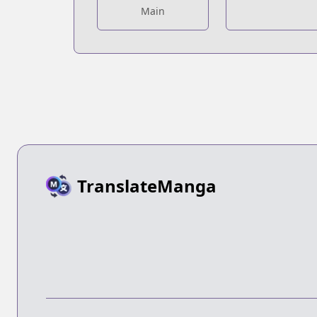
Main
TranslateManga