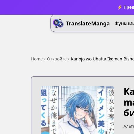
⚡ Пред
TranslateManga
Функци
Home
Откройте
Kanojo wo Ubatta Ikemen Bish
Ka
ma
би
Альт