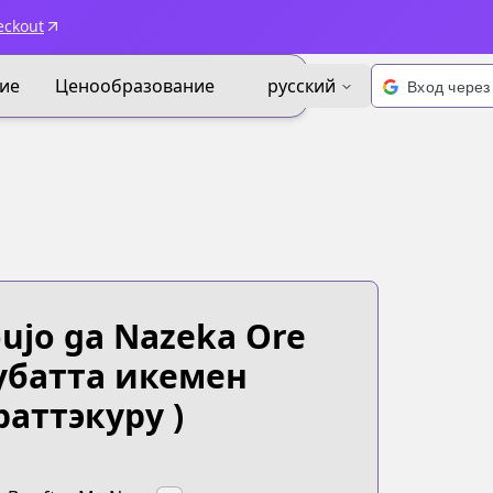
eckout
ие
Ценообразование
русский
ujo ga Nazeka Ore
 убатта икемен
раттэкуру )