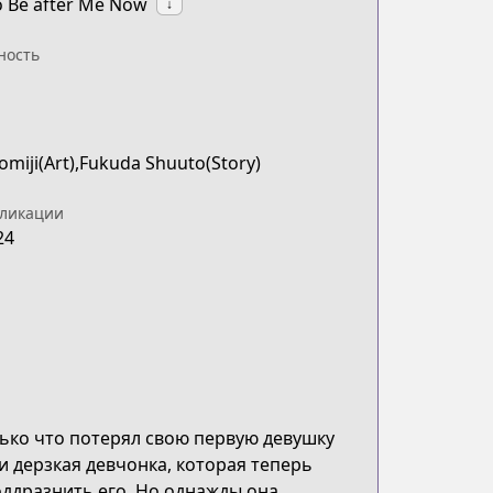
o Be after Me Now
↓
ность
omiji(Art),Fukuda Shuuto(Story)
бликации
24
ько что потерял свою первую девушку
и дерзкая девчонка, которая теперь
оддразнить его. Но однажды она