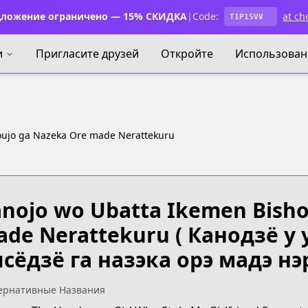
ложение ограничено — 15% СКИДКА
|
Code:
at ch
T1P15VV
и
Пригласите друзей
Откройте
Использован
oujo ga Nazeka Ore made Nerattekuru
nojo wo Ubatta Ikemen Bisho
de Nerattekuru
( Канодзё у
сёдзё га назэка орэ мадэ нэ
ернативные Названия