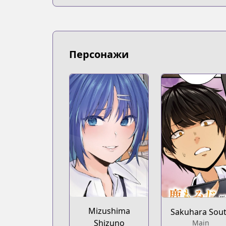
https://bookwalker.jp/series/526625
Персонажи
Mizushima
Sakuhara Sou
Shizuno
Main