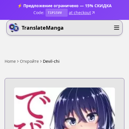
⚡ Предложение ограничено — 15% СКИДКА
Code:
at checkout
T1P15VV
TranslateManga
Home
Откройте
Devil-chi