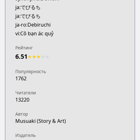
Kitsu
ja:でびるち
https://kitsu.app/manga/39225
ja:でびるち
CDJapan
ja-ro:Debiruchi
CDJapan
vi:Cô bạn ác quỷ
https://www.anime-planet.com/manga/https://ww
MangaUpdates
Рейтинг
MangaUpdates
6.51
https://www.mangaupdates.com/series.html?id=1
★
★
★
★
★
Book☆Walker
Book☆Walker
Популярность
1762
https://bookwalker.jp/series/95413/list
Official English
Читатели
Official English
13220
https://www.mangamo.com/manga/devil-chi
Автор
Musuaki (Story & Art)
Издатель