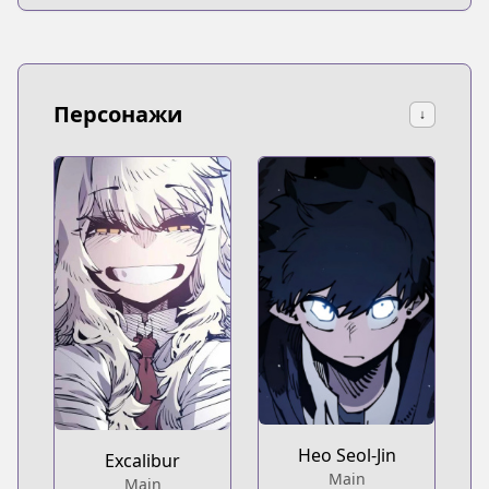
Персонажи
↓
Heo Seol-Jin
Excalibur
Main
Main