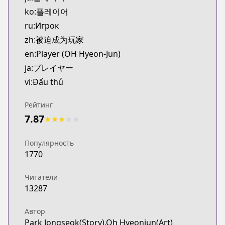
ko:플레이어
ru:Игрок
zh:被迫成为玩家
en:Player (OH Hyeon-Jun)
ja:プレイヤー
vi:Đấu thủ
Рейтинг
7.87
★
★
★
★
★
Популярность
1770
Читатели
13287
Автор
Park Jongseok(Story),Oh Hyeonjun(Art)