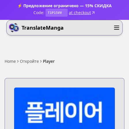
⚡ Предложение ограничено — 15% СКИДКА
Code:
at checkout
T1P15VV
TranslateManga
Home
Откройте
Player