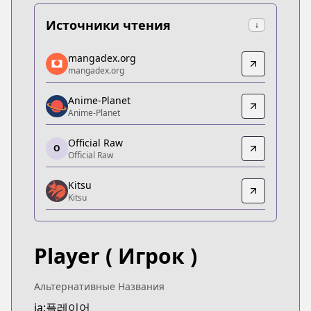
Источники чтения
↓
mangadex.org
mangadex.org
mangadex.org
mangadex.org
https://mangadex.org/title/6994b74a-2ecd-4a54-8
Anime-Planet
Anime-Planet
Anime-Planet
Anime-Planet
https://www.anime-planet.com/manga/player
Official Raw
O
Official Raw
Official Raw
Official Raw
Kitsu
https://comic.naver.com/webtoon/list.nhn?titleId
Kitsu
Kitsu
Kitsu
https://kitsu.app/manga/56704
Player
( Игрок )
MangaUpdates
MangaUpdates
https://www.mangaupdates.com/series.html?id=n
Альтернативные Названия
ja:플레이어