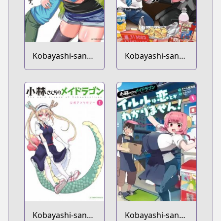
Kobayashi-san
Kobayashi-san
Chi no Maid
Chi no Maid
Dragon: Lucoa
Dragon:
wa Boku no xx
Okomorigurashi
desu
no Fafnir
Kobayashi-san
Kobayashi-san