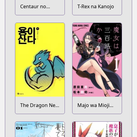
Centaur no
T-Rex na Kanojo
Nayami
The Dragon Next
Majo wa Mioji
Door
kara