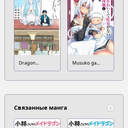
Dragon
Musuko ga
Yashinatte
Kawaikute
Kudasai
Shikataganai
Mazoku no
Hahaoya
Связанные манга
↓