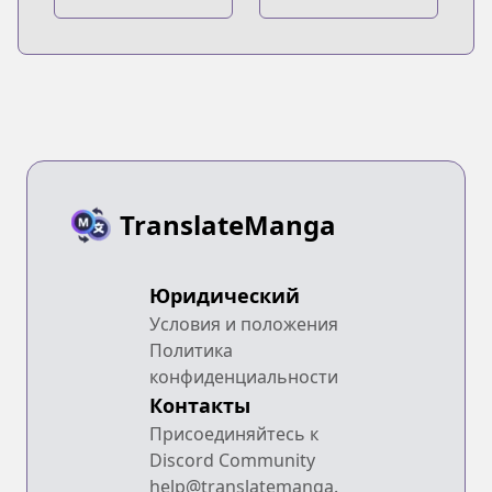
Chi no Maid
Chi no Maid
Dragon:
Dragon: Ilulu wa
Koushiki
Koi toka
Anthology
Wakarimasen!
TranslateManga
Юридический
Условия и положения
Политика
конфиденциальности
Контакты
Присоединяйтесь к
Discord Community
help@translatemanga.