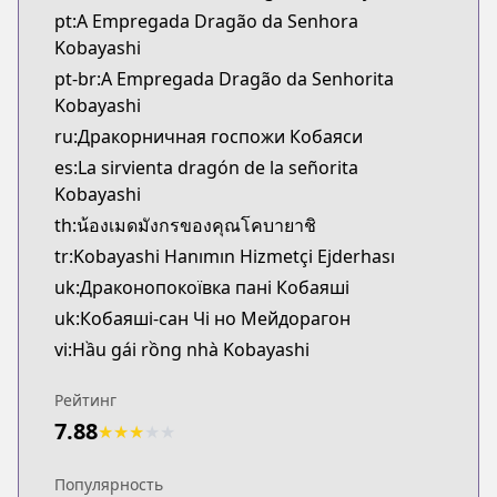
pt:A Empregada Dragão da Senhora
Kobayashi
pt-br:A Empregada Dragão da Senhorita
Kobayashi
ru:Дракорничная госпожи Кобаяси
es:La sirvienta dragón de la señorita
Kobayashi
th:น้องเมดมังกรของคุณโคบายาชิ
tr:Kobayashi Hanımın Hizmetçi Ejderhası
uk:Драконопокоївка пані Кобаяші
uk:Кобаяші-сан Чі но Мейдорагон
vi:Hầu gái rồng nhà Kobayashi
Рейтинг
7.88
★
★
★
★
★
Популярность