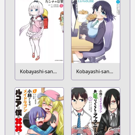
Kobayashi-san
Kobayashi-san
Chi no Maid
Chi no Maid
Dragon: Kanna
Dragon: Elma no
no Nichijou
OL Nikki