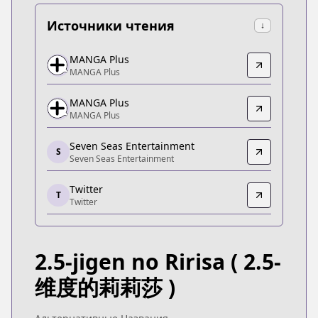
Источники чтения
↓
MANGA Plus
MANGA Plus
MANGA Plus
MANGA Plus
https://mangaplus.shueisha.co.jp/titles/100282
MANGA Plus
MANGA Plus
MANGA Plus
MANGA Plus
https://mangaplus.shueisha.co.jp/titles/300012
Seven Seas Entertainment
S
Seven Seas Entertainment
Seven Seas Entertainment
Seven Seas Entertainment
Twitter
https://sevenseasentertainment.com/series/2-5-d
T
Twitter
Twitter
Twitter
https://twitter.com/ririsa_official
2.5-jigen no Ririsa
( 2.5-
VIZ
VIZ
维度的莉莉莎 )
https://www.shonenjump.com/ririsa/
Shonen Jump Plus