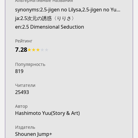
Альтернативные Названия
Shonen Jump Plus
synonyms:2.5-jigen no Lilysa,2.5-jigen no Yuuwaku,Ririsa of 2.5 Dimension
https://shonenjumpplus.com/episode/139336863
ja:2.5次元の誘惑〈りりさ〉
en:2.5 Dimensional Seduction
Рейтинг
7.28
★
★
★
★
★
Популярность
819
Читатели
25493
Автор
Hashimoto Yuu(Story & Art)
Издатель
Shounen Jump+