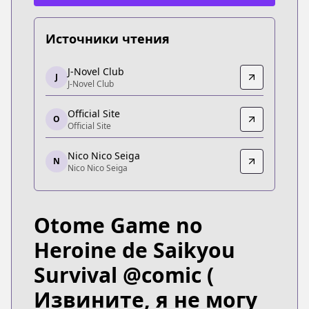
Источники чтения
J-Novel Club
J-Novel Club
J
J-Novel Club
J-Novel Club
https://j-novel.club/series/the-otome-heroine-s-fi
Official Site
Official Site
O
Official Site
Official Site
https://to-corona-ex.com/comics/20000000054623
Nico Nico Seiga
N
Nico Nico Seiga
Nico Nico Seiga
Nico Nico Seiga
https://seiga.nicovideo.jp/comic/54623?track=top
Otome Game no
Heroine de Saikyou
Survival @comic
(
Извините, я не могу