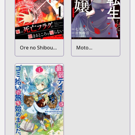
Ore no Shibou
Moto
Flag ga
Ansatsusha,
Todomaru
Tensei shita
Tokoro wo
Kizoku no Reijou
Shiranai
ni Narimashita.