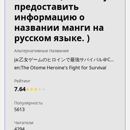
предоставить
информацию о
названии манги на
русском языке. )
Альтернативные Названия
ja:乙女ゲームのヒロインで最強サバイバル＠COMIC
en:The Otome Heroine's Fight for Survival
Рейтинг
7.64
★
★
★
★
★
Популярность
5613
Читатели
4294