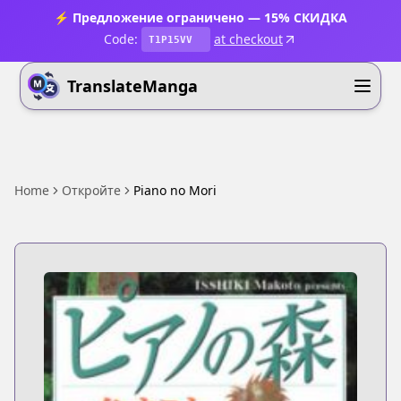
⚡ Предложение ограничено — 15% СКИДКА
Code:
at checkout
T1P15VV
TranslateManga
Home
Откройте
Piano no Mori