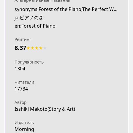
Альтернативные Названия
synonyms:Forest of the Piano,The Perfect World of Kai
ja:ピアノの森
en:Forest of Piano
Рейтинг
8.37
★
★
★
★
★
Популярность
1304
Читатели
17734
Автор
Isshiki Makoto(Story & Art)
Издатель
Morning