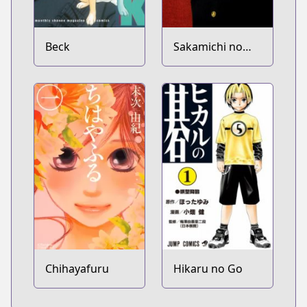
Beck
Sakamichi no
Apollon
Chihayafuru
Hikaru no Go