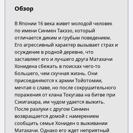
Обзор
В Японии 16 века живет молодой человек
по имени Синмен Такэзо, который
отличается диким и грубым поведением.
Его агрессивный характер вызывает страх и
осуждение в родной деревне, что
заставляет его и лучшего друга Матахачи
Хонидена сбежать в поисках чего-то
большего, чем скучная жизнь. Они
присоединяются к армии Тойотомии,
мечтая о славе, но после сокрушительного
поражения от клана Токугава на битве при
Сэкигахара, им чудом удается выжить.
После разлуки с другом Синмен
возвращается домой с намерением
сообщить семье Хониден о выживании
Матахачи. Однако его ждет неприятный