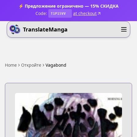
⚡ Предложение ограничено — 15% СКИДКА
Code:
at checkout
T1P15VV
TranslateManga
Home
Откройте
Vagabond