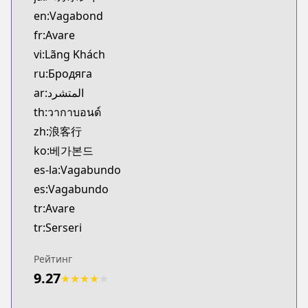
MangaUpdates
en:Vagabond
https://www.mangaupdates.com/series.html?id=3
fr:Avare
Official English
vi:Lãng Khách
Official English
ru:Бродяга
https://www.viz.com/vagabond
ar:المتشرد
th:วากาบอนด์
zh:浪客行
ko:베가본드
es-la:Vagabundo
es:Vagabundo
tr:Avare
tr:Serseri
Рейтинг
9.27
★
★
★
★
★