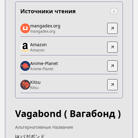
Источники чтения
↓
mangadex.org
mangadex.org
mangadex.org
mangadex.org
https://mangadex.org/title/d1a9fdeb-f713-407f-9
Amazon
Amazon
Amazon
Amazon
https://www.amazon.co.jp/dp/4063286193/
Anime-Planet
Anime-Planet
Anime-Planet
Anime-Planet
Kitsu
https://www.anime-planet.com/manga/vagabond
Kitsu
Kitsu
Kitsu
https://kitsu.app/manga/1482
Vagabond
( Вагабонд )
CDJapan
CDJapan
https://www.anime-planet.com/manga/http://www
Альтернативные Названия
MangaUpdates
ja:バガボンド