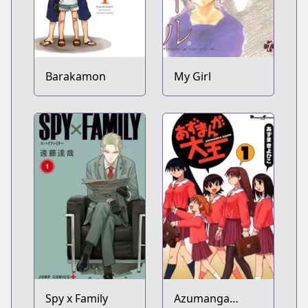
Barakamon
My Girl
Spy x Family
Azumanga