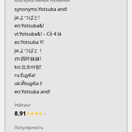
Альтернативные Названия
CDJapan
synonyms:Yotsuba and!
https://www.anime-planet.com/manga/https:/
ja:よつばと!
MangaUpdates
MangaUpdates
en:Yotsuba&!
https://www.mangaupdates.com/series.html?id=5
vi:Yotsuba&! – Cỏ 4 lá
Official English
es:Yotsuba Y!
Official English
ja:よつばと！
https://yenpress.com/series/yotsuba
zh:四叶妹妹!
Yen Press
ko:요츠바랑!
Yen Press
https://yenpress.com/series/yotsuba
ru:Ёцуба!
KakaoPage
uk:Йоцуба і!
KakaoPage
en:Yotsuba and!
https://page.kakao.com/content/47669603
Naver Series
Рейтинг
Naver Series
8.91
★
★
★
★
★
https://series.naver.com/comic/detail.series?pro
Lezhin
Популярность
Lezhin