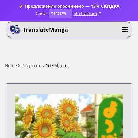
⚡ Предложение ограничено — 15% СКИДКА
Code:
at checkout
T1P15VV
TranslateManga
Home
Откройте
Yotsuba to!