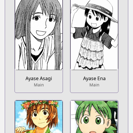
Ayase Asagi
Ayase Ena
Main
Main