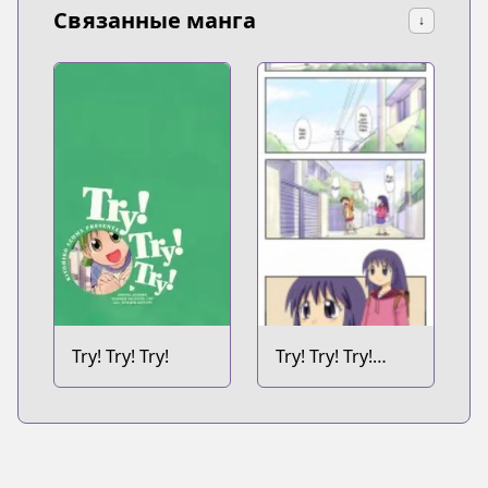
Связанные манга
↓
Try! Try! Try!
Try! Try! Try!
Webcomics