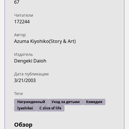
67
https://www.lezhin.com/ko/comic/yotsubarang
ComicWalker
Читатели
ComicWalker
172244
https://comic-walker.com/contents/detail/KDCW
Official Site
Автор
Official Site
Azuma Kiyohiko(Story & Art)
https://dengekidaioh.jp/product/yotsubato/
Издатель
Dengeki Daioh
Дата публикации
3/21/2003
Теги
Награжденный
Уход за детьми
Комедия
Iyashikei
С slice of life
Обзор