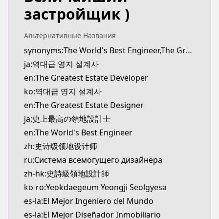
novelUpdates
застройщик )
https://www.novelupdates.com/series/the-greates
Official English
Альтернативные Названия
Official English
synonyms:The World's Best Engineer,The Greatest Estate Designer,Yeokdaegeup Yeongji Seolgyesa
https://www.webtoons.com/en/fantasy/the-greatest
ja:역대급 영지 설계사
Webtoons
Webtoons
en:The Greatest Estate Developer
https://www.webtoons.com/es/fantasy/the-greatest
ko:역대급 영지 설계사
Webtoons
en:The Greatest Estate Designer
Webtoons
ja:史上最高の領地設計士
https://www.webtoons.com/fr/fantasy/estatedevelo
en:The World's Best Engineer
Webtoons
zh:史诗级领地设计师
Webtoons
https://www.webtoons.com/zh-hant/fantasy/estate
ru:Система всемогущего дизайнера
Webtoons
zh-hk:史詩級領地設計師
Webtoons
ko-ro:Yeokdaegeum Yeongji Seolgyesa
https://www.webtoons.com/th/fantasy/the-greatest
es-la:El Mejor Ingeniero del Mundo
Dongman Manhua
es-la:El Mejor Diseñador Inmobiliario
Dongman Manhua