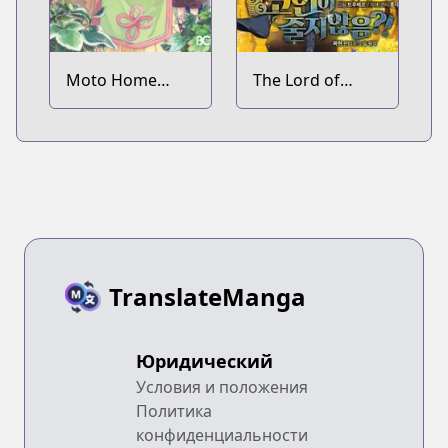
Moto Home
The Lord of
Center Tenin no
Coins
Isekai Seikatsu:
Shougou "DIY
Master" "Green
Master" "Pet
Master" wo
Kushi shite
Isekai wo
TranslateManga
Kimama ni
Ikimasu
Юридический
Условия и положения
Политика
конфиденциальности