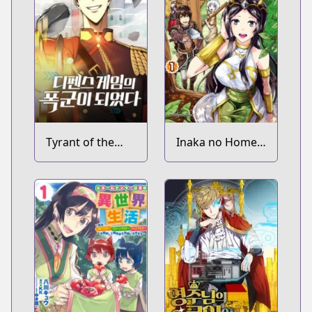
Tyrant of the
Inaka no Home
Tower Defense
Center Otoko no
Game
Jiyuu na Isekai
Seikatsu