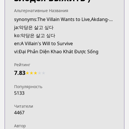
Альтернативные Названия
synonyms:The Villain Wants to Live,Akdang-eun Salgo Sipda
ja:악당은 살고 싶다
ko:악당은 살고 싶다
en:A Villain's Will to Survive
vi:Đại Phản Diện Khao Khát Được Sống
Рейтинг
7.83
★
★
★
★
★
Популярность
5133
Читатели
4467
Автор