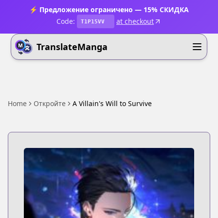
⚡ Предложение ограничено — 15% СКИДКА
Code:
at checkout
T1P15VV
TranslateManga
Home
Откройте
A Villain's Will to Survive