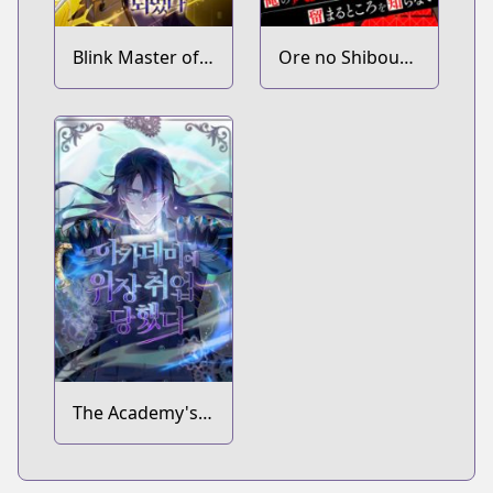
Blink Master of
Ore no Shibou
the Magic
Flag ga
Academy
Todomaru
Tokoro wo
Shiranai
The Academy's
Undercover
Professor