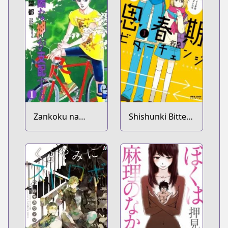
Zankoku na
Shishunki Bitter
Kami ga Shihai
Change
suru