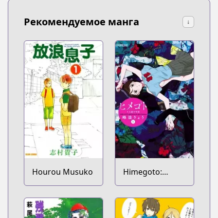
Рекомендуемое манга
↓
Hourou Musuko
Himegoto:
Juukyuusai no
Seifuku