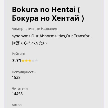
Bokura no Hentai
(
Бокура но Хентай )
Альтернативные Названия
synonyms:Our Abnormalities,Our Transformations
ja:ぼくらのへんたい
Рейтинг
7.71
★
★
★
★
★
Популярность
1538
Читатели
14458
Автор