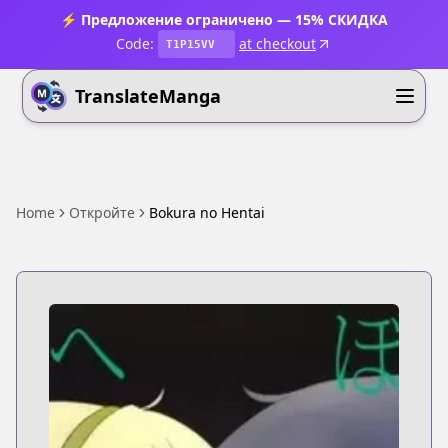
⚡ Предложение ограничено — 15% СКИДКА
Code:
at checkout
T1P15VV
TranslateManga
Home
Откройте
Bokura no Hentai