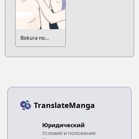
Bokura no
Hentai dj - Boku
Tabun Hentai
TranslateManga
Юридический
Условия и положения