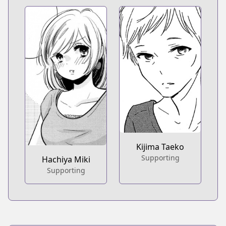
Kijima Taeko
Supporting
Hachiya Miki
Supporting