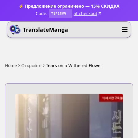
⚡ Предложение ограничено — 15% СКИДКА
Code:
at checkout
T1P15VV
TranslateManga
Home
Откройте
Tears on a Withered Flower