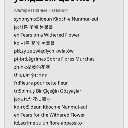
Альтернативные Названия
synonyms:Sideun Kkoch-e Nunmur-eul
ja:시든 꽃에 눈물을
en:Tears on a Withered Flower
ko:시든 꽃에 눈물을
pl:Łzy ze zwiędłych kwiatów
pt-br:Lágrimas Sobre Flores Murchas
zh-hk:枯萎的花淚
th:บุปผารุ่มราคะ
fr:Pleure pour cette fleur
tr:Solmuş Bir Çiçeğin Gözyaşları
ja:枯れた花に涙を
ko-ro:Sideun Kkoch-e Nunmul-eul
en:Tears for the Withered Flower
it:Lacrime su un fiore appassito