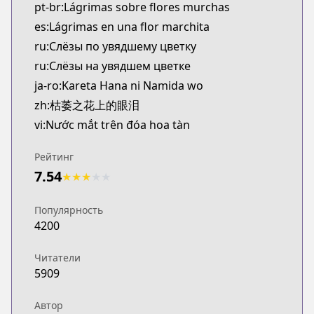
pt-br:Lágrimas sobre flores murchas
es:Lágrimas en una flor marchita
ru:Слёзы по увядшему цветку
ru:Слёзы на увядшем цветке
ja-ro:Kareta Hana ni Namida wo
zh:枯萎之花上的眼泪
vi:Nước mắt trên đóa hoa tàn
Рейтинг
7.54
★
★
★
★
★
Популярность
4200
Читатели
5909
Автор