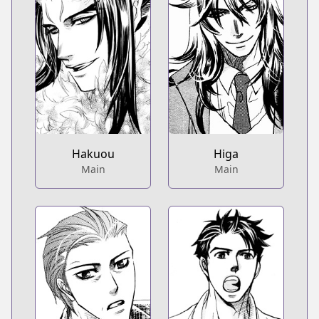
Hakuou
Higa
Main
Main