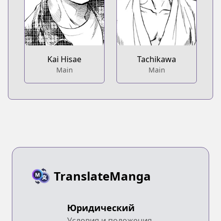
Kai Hisae
Tachikawa
Main
Main
TranslateManga
Юридический
Условия и положения