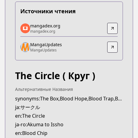
Источники чтения
mangadex.org
mangadex.org
mangadex.org
mangadex.org
https://mangadex.org/title/7838ec0f-6dee-4316-8
MangaUpdates
MangaUpdates
MangaUpdates
MangaUpdates
https://www.mangaupdates.com/series.html?id=4
The Circle
( Круг )
Альтернативные Названия
synonyms:The Box,Blood Hope,Blood Trap,Blood Chip,Akuma to Issho
ja:サークル
en:The Circle
ja-ro:Akuma to Issho
en:Blood Chip