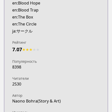
en:Blood Hope
en:Blood Trap
en:The Box
en:The Circle
ja:サークル
Рейтинг
7.07
★
★
★
★
★
Популярность
8398
Читатели
2530
Автор
Naono Bohra(Story & Art)