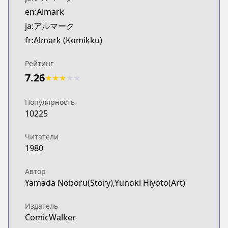
Kitsu
en:Almark
https://kitsu.app/manga/68356
ja:アルマーク
MangaUpdates
fr:Almark (Komikku)
MangaUpdates
https://www.mangaupdates.com/series.html?id=q3
Рейтинг
novelUpdates
7.26
★
★
★
★
★
novelUpdates
https://www.novelupdates.com/series/almark-no
Популярность
Book☆Walker
10225
Book☆Walker
https://bookwalker.jp/series/394261/list
Читатели
1980
Автор
Yamada Noboru(Story),Yunoki Hiyoto(Art)
Издатель
ComicWalker