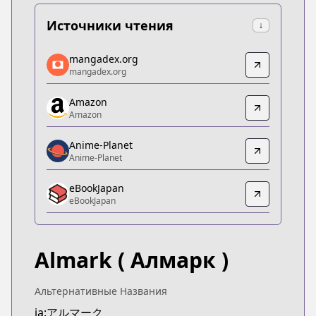
Источники чтения
↓
mangadex.org
mangadex.org
mangadex.org
mangadex.org
https://mangadex.org/title/d803df2d-9706-41ed-
Amazon
Amazon
Amazon
Amazon
https://www.amazon.co.jp/dp/B0BS98DGFJ
Anime-Planet
Anime-Planet
Anime-Planet
Anime-Planet
eBookJapan
https://www.anime-planet.com/manga/almark
eBookJapan
eBookJapan
eBookJapan
https://ebookjapan.yahoo.co.jp/books/743404
Almark
( Алмарк )
Official Raw
Official Raw
https://comic-walker.com/contents/detail/KDCW
Альтернативные Названия
Kitsu
ja:アルマーク