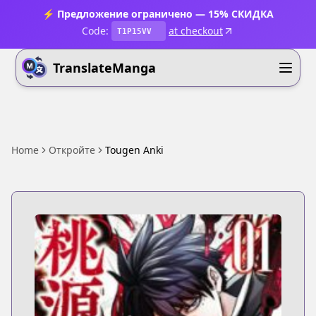
⚡ Предложение ограничено — 15% СКИДКА
Code:
at checkout
T1P15VV
TranslateManga
Home
Откройте
Tougen Anki