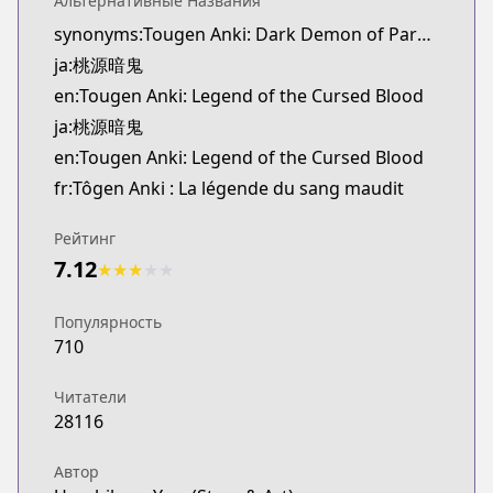
Альтернативные Названия
Kitsu
synonyms:Tougen Anki: Dark Demon of Paradise
https://kitsu.app/manga/59155
ja:桃源暗鬼
MangaUpdates
MangaUpdates
en:Tougen Anki: Legend of the Cursed Blood
https://www.mangaupdates.com/series.html?id=1
ja:桃源暗鬼
Book☆Walker
en:Tougen Anki: Legend of the Cursed Blood
Book☆Walker
fr:Tôgen Anki : La légende du sang maudit
https://bookwalker.jp/series/267197/list
Official English
Рейтинг
Official English
7.12
★
★
★
★
★
https://yenpress.com/series/tougen-anki-legend-o
Популярность
710
Читатели
28116
Автор