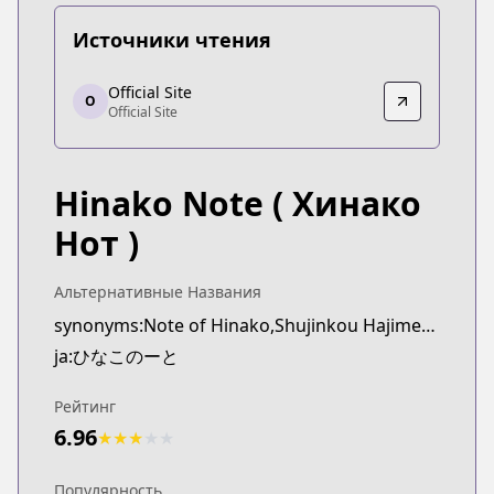
Источники чтения
Official Site
Official Site
O
Official Site
Official Site
http://comiccune.jp/work/416/
Hinako Note
( Хинако
Нот )
Альтернативные Названия
synonyms:Note of Hinako,Shujinkou Hajimemashita
ja:ひなこのーと
Рейтинг
6.96
★
★
★
★
★
Популярность