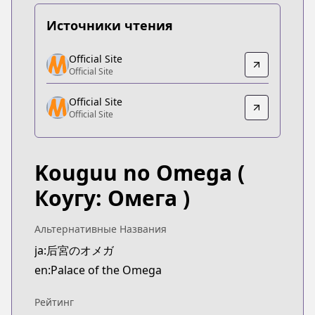
Источники чтения
Official Site
Official Site
Official Site
Official Site
https://www.sublimemanga.com/read/manga/pala
Official Site
Official Site
Official Site
Official Site
https://www.shinshokan.co.jp/book/b633247.html
Kouguu no Omega
(
Коугу: Омега )
Альтернативные Названия
ja:后宮のオメガ
en:Palace of the Omega
Рейтинг