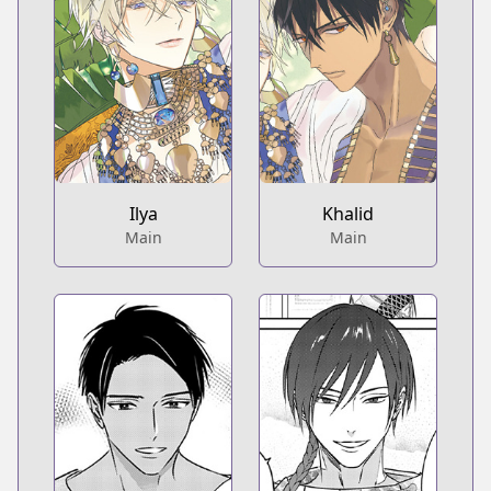
Ilya
Khalid
Main
Main