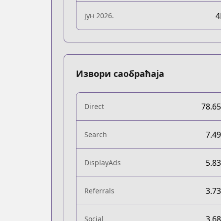
јун 2026.
Извори саобраћаја
78.6
Direct
7.4
Search
5.8
DisplayAds
3.7
Referrals
3.6
Social