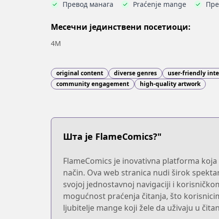
Превод манага
Praćenje mange
Пре
Месечни јединствени посетиоци:
4M
original content
diverse genres
user-friendly int
community engagement
high-quality artwork
Шта је FlameComics?"
FlameComics je inovativna platforma koja
način. Ova web stranica nudi širok spekta
svojoj jednostavnoj navigaciji i korisničko
mogućnost praćenja čitanja, što korisnic
ljubitelje mange koji žele da uživaju u čita