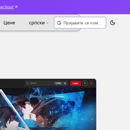
heckout
Цене
српски
Пријавите се помоћу Google-а
Промени 