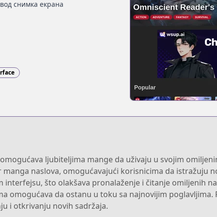
вод снимка екрана
erface
 omogućava ljubiteljima mange da uživaju u svojim omiljeni
r manga naslova, omogućavajući korisnicima da istražuju nov
m interfejsu, što olakšava pronalaženje i čitanje omiljenih 
ima omogućava da ostanu u toku sa najnovijim poglavljima.
nju i otkrivanju novih sadržaja.