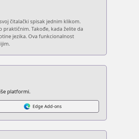
voj čitalački spisak jednim klikom.
no praktičnim. Takođe, kada želite da
otine jezika. Ova funkcionalnost
ijim.
še platformi.
Edge Add-ons