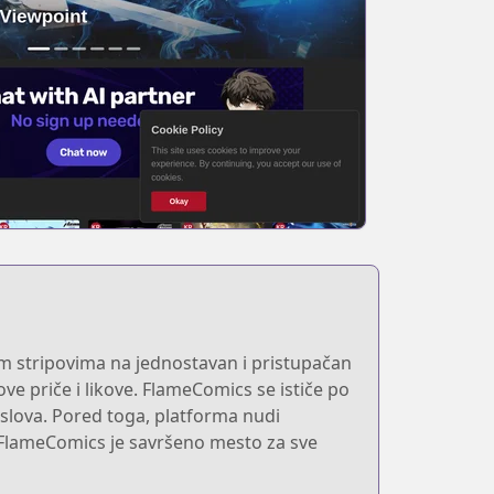
m stripovima na jednostavan i pristupačan
e priče i likove. FlameComics se ističe po
naslova. Pored toga, platforma nudi
 FlameComics je savršeno mesto za sve