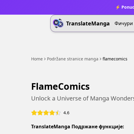
⚡ Ponud
TranslateManga
Фичури
Home
Podržane stranice manga
flamecomics
FlameComics
Unlock a Universe of Manga Wonder
4.6
TranslateManga Подржане функције: