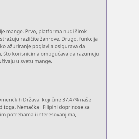
lje mange. Prvo, platforma nudi širok
tražuju različite žanrove. Drugo, funkcija
ko ažuriranje poglavlja osigurava da
ka, što korisnicima omogućava da razumeju
 uživaju u svetu mange.
 Američkih Država, koji čine 37.47% naše
d toga, Nemačka i Filipini doprinose sa
tim potrebama i interesovanjima,