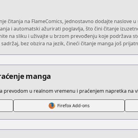
nje čitanja na FlameComics, jednostavno dodajte naslove u s
nja i automatski ažurirati poglavlja, što čini čitanje izuzet
ite na sliku i uživajte u brzom prevođenju koje podržava st
ržaj, bez obzira na jezik, čineći čitanje manga još prijatn
praćenje manga
sa prevodom u realnom vremenu i praćenjem napretka na vi
Firefox Add-ons