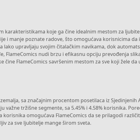
 karakteristikama koje ga čine idealnim mestom za ljubite
ije i manje poznate radove, što omogućava korisnicima da is
 lako upravljaju svojim čitalačkim navikama, dok automats
đe, FlameComics nudi brzu i efikasnu opciju prevođenja sli
stike čine FlameComics savršenim mestom za sve koji žele da
ih zemalja, sa značajnim procentom posetilaca iz Sjedinjenih
aju važne tržišne segmente, sa 5.45% i 4.58% korisnika. Pore
za korisnika omogućava FlameComics da se prilagodi različi
ljiv za sve ljubitelje mange širom sveta.