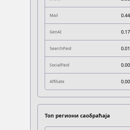
0.4
Mail
0.1
GenAI
0.0
SearchPaid
0.0
SocialPaid
0.0
Affiliate
Топ региони саобраћаја