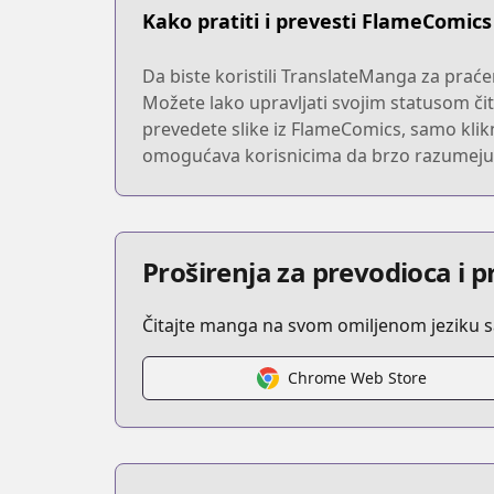
Kako pratiti i prevesti FlameComics
Da biste koristili TranslateManga za praće
Možete lako upravljati svojim statusom čita
prevedete slike iz FlameComics, samo klikn
omogućava korisnicima da brzo razumeju sad
Proširenja za prevodioca i 
Čitajte manga na svom omiljenom jeziku 
Chrome Web Store