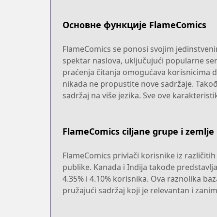
Основне функције FlameComics
FlameComics se ponosi svojim jedinstvenim
spektar naslova, uključujući popularne ser
praćenja čitanja omogućava korisnicima da
nikada ne propustite nove sadržaje. Tako
sadržaj na više jezika. Sve ove karakteri
FlameComics ciljane grupe i zemlje
FlameComics privlači korisnike iz različit
publike. Kanada i Indija takođe predstavlj
4.35% i 4.10% korisnika. Ova raznolika ba
pružajući sadržaj koji je relevantan i zanim