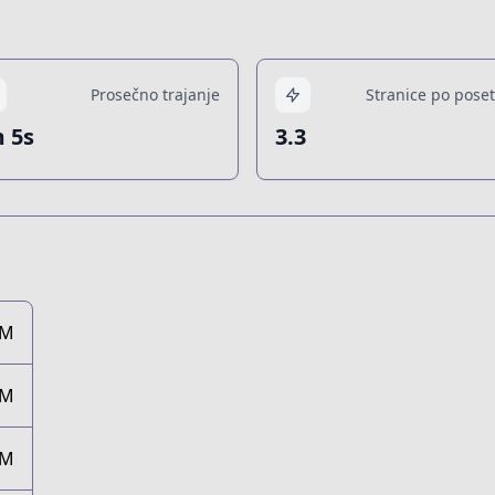
Prosečno trajanje
Stranice po poset
 5s
3.3
8M
9M
7M