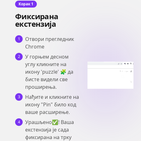
Корак 1
Фиксирана
екстензија
Отвори прегледник
1
Chrome
У горњем десном
2
углу кликните на
икону 'puzzle' 🧩 да
бисте видели све
проширења.
Нађите и кликните на
3
икону "Pin" било код
ваше расширење.
Урашљено✅! Ваша
4
екстензија је сада
фиксирана на трку