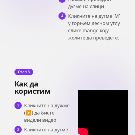
дугме на слици
Кликните на дугме 'M'
4
у горњем десном углу
слике mange коју
желите да преведете.
Степ 3
Как да
користим
Кликните на дужме
1
(▶) да бисте
видели видео
Кликните на дугме
2