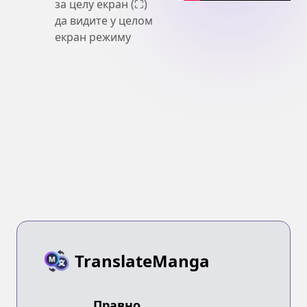
за целу екран (⛶)
да видите у целом
екран режиму
TranslateManga
Правно