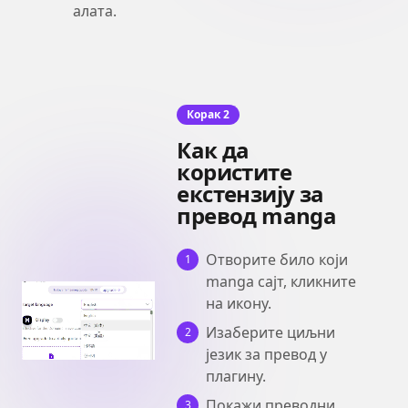
алата.
Корак 2
Как да
користите
екстензију за
превод manga
Отворите било који
1
manga сајт, кликните
на икону.
Изаберите циљни
2
језик за превод у
плагину.
Покажи преводни
3