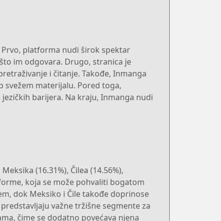
 Prvo, platforma nudi širok spektar
što im odgovara. Drugo, stranica je
pretraživanje i čitanje. Takođe, Inmanga
up svežem materijalu. Pored toga,
jezičkih barijera. Na kraju, Inmanga nudi
 Meksika (16.31%), Čilea (14.56%),
tforme, koja se može pohvaliti bogatom
em, dok Meksiko i Čile takođe doprinose
 predstavljaju važne tržišne segmente za
ijama, čime se dodatno povećava njena