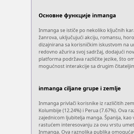
Основне функције inmanga
Inmanga se ističe po nekoliko ključnih kar
žanrova, uključujući akciju, romansu, hor
dizajnirana sa korisničkim iskustvom na um
redovno ažurira svoj sadržaj, dodajući nov
platforma podržava različite jezike, što o
mogućnost interakcije sa drugim čitatelji
inmanga ciljane grupe i zemlje
Inmanga privlači korisnike iz različitih ze
Kolumbije (12.24%) i Perua (7.67%). Ova 
zajednicom ljubitelja manga. Španija, kao
rastućem interesovanju za ovu vrstu umetn
Inmanga. Ova raznolika publika omogućava