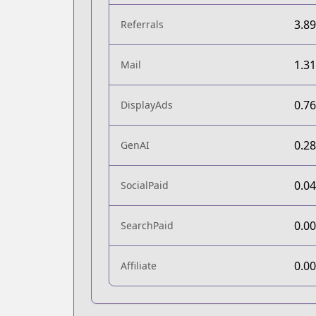
3.8
Referrals
1.3
Mail
0.7
DisplayAds
0.2
GenAI
0.0
SocialPaid
0.0
SearchPaid
0.0
Affiliate