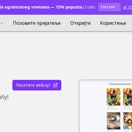
a ogranicenog vremena — 15% popusta
|
Code:
at c
T1P15VV
Позовите пријатеље
Откријте
Користење
Посетите вебсајт
ly!