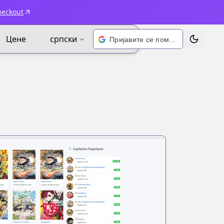
heckout
Цене
српски
Пријавите се помоћу Google-а
Промени 