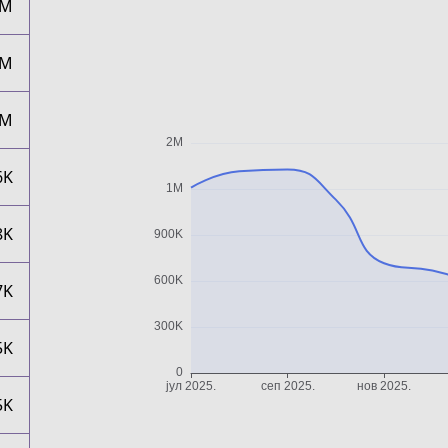
1M
1M
1M
6K
8K
7K
5K
5K