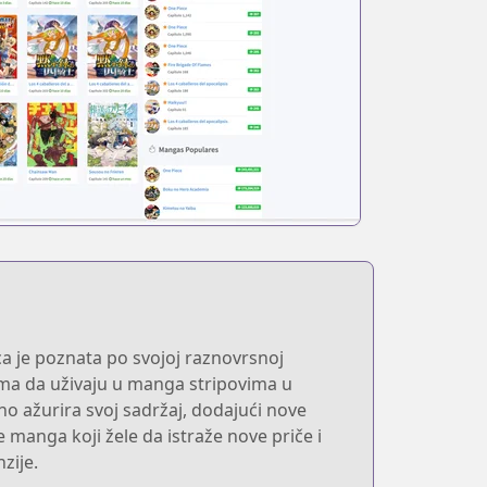
ca je poznata po svojoj raznovrsnoj
cima da uživaju u manga stripovima u
no ažurira svoj sadržaj, dodajući nove
e manga koji žele da istraže nove priče i
zije.