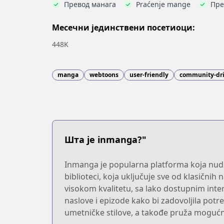
Превод манага
Praćenje mange
Пре
Месечни јединствени посетиоци:
448K
manga
webtoons
user-friendly
community-dr
Шта је inmanga?"
Inmanga je popularna platforma koja nudi 
biblioteci, koja uključuje sve od klasičn
visokom kvalitetu, sa lako dostupnim inter
naslove i epizode kako bi zadovoljila potre
umetničke stilove, a takođe pruža mogućno