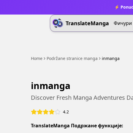
⚡ Ponud
TranslateManga
Фичури
Home
Podržane stranice manga
inmanga
inmanga
Discover Fresh Manga Adventures Dai
4.2
TranslateManga Подржане функције: