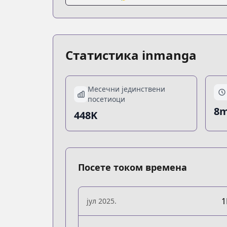
Статистика inmanga
Месечни јединствени
посетиоци
8m
448K
Посете током времена
јул 2025.