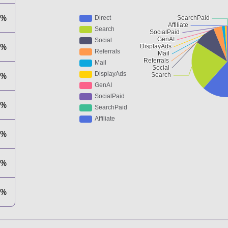
9%
1%
6%
8%
4%
0%
0%