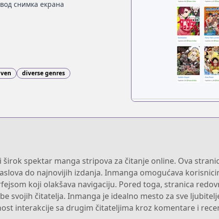
вод снимка екрана
iven
diverse genres
širok spektar manga stripova za čitanje online. Ova strani
ih naslova do najnovijih izdanja. Inmanga omogućava korisni
fejsom koji olakšava navigaciju. Pored toga, stranica redov
be svojih čitatelja. Inmanga je idealno mesto za sve ljubitelj
st interakcije sa drugim čitateljima kroz komentare i recen