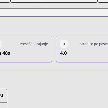
Prosečno trajanje
Stranice po poset
 48s
4.0
1M