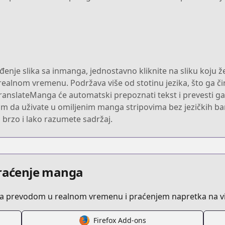
đenje slika sa inmanga, jednostavno kliknite na sliku koju ž
ealnom vremenu. Podržava više od stotinu jezika, što ga či
TranslateManga će automatski prepoznati tekst i prevesti ga
m da uživate u omiljenim manga stripovima bez jezičkih barij
brzo i lako razumete sadržaj.
praćenje manga
sa prevodom u realnom vremenu i praćenjem napretka na vi
Firefox Add-ons