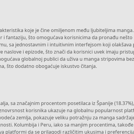
akteristika koje je čine omiljenom među ljubiteljima manga.
or i fantaziju, što omogućava korisnicima da pronađu nešto 
u, sa jednostavnim i intuitivnim interfejsom koji olakšava 
e naslove i epizode, što znači da korisnici uvek imaju prist
mogućava globalnoj publici da uživa u manga stripovima bez 
ma, što dodatno obogaćuje iskustvo čitanja.
malja, sa značajnim procentom posetilaca iz Španije (18.37%),
raznovrsnost korisnika ukazuje na globalnu popularnost pla
 vodeća zemlja, pokazuje veliku potražnju za manga sadržaj
osti. Kolumbija i Peru, iako sa manjim procentima, takođe
 platformi da se prilagodi različitim ukusima i preferenc