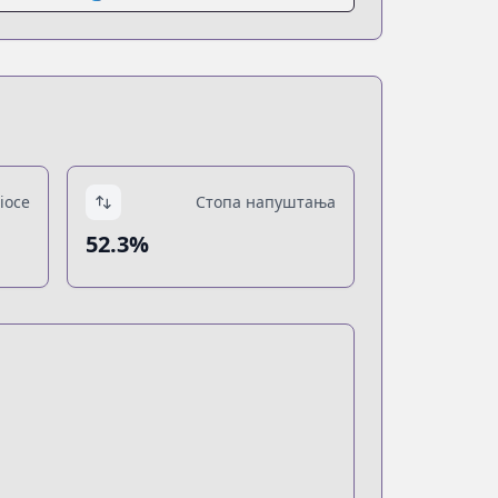
ioce
Стопа напуштања
52.3%