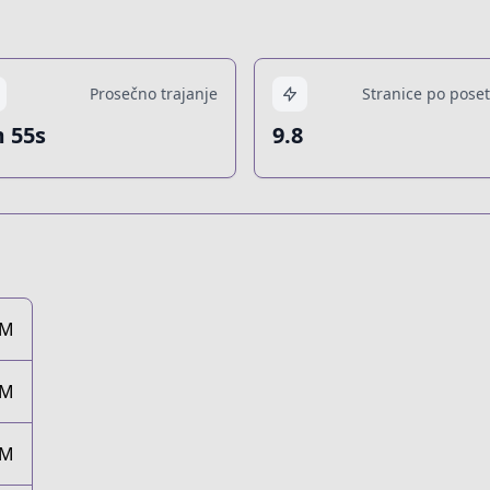
Prosečno trajanje
Stranice po poset
 55s
9.8
2M
9M
7M