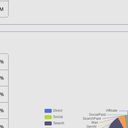
1M
5%
6%
4%
1%
8%