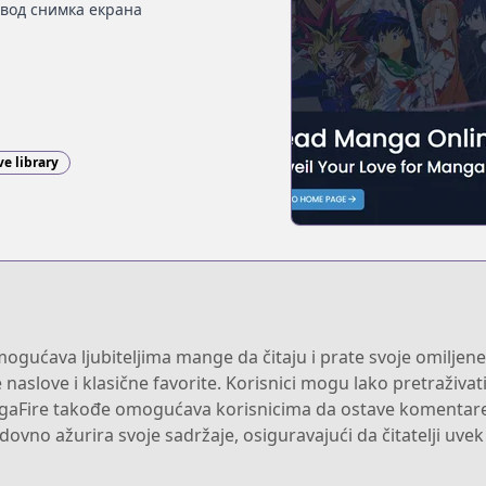
вод снимка екрана
ve library
gućava ljubiteljima mange da čitaju i prate svoje omiljene
 naslove i klasične favorite. Korisnici mogu lako pretraživati
ngaFire takođe omogućava korisnicima da ostave komentare 
ovno ažurira svoje sadržaje, osiguravajući da čitatelji uvek