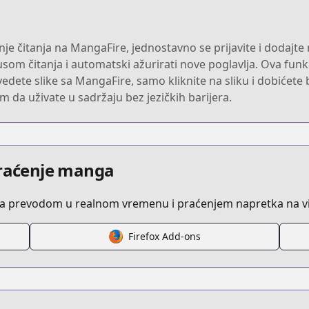
je čitanja na MangaFire, jednostavno se prijavite i dodajte 
usom čitanja i automatski ažurirati nove poglavlja. Ova funk
vedete slike sa MangaFire, samo kliknite na sliku i dobićete 
m da uživate u sadržaju bez jezičkih barijera.
praćenje manga
sa prevodom u realnom vremenu i praćenjem napretka na vi
Firefox Add-ons