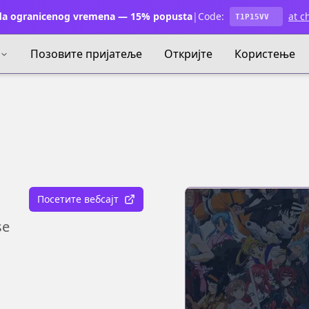
a ogranicenog vremena — 15% popusta
|
Code:
at c
T1P15VV
Позовите пријатеље
Откријте
Користење
Посетите вебсајт
se