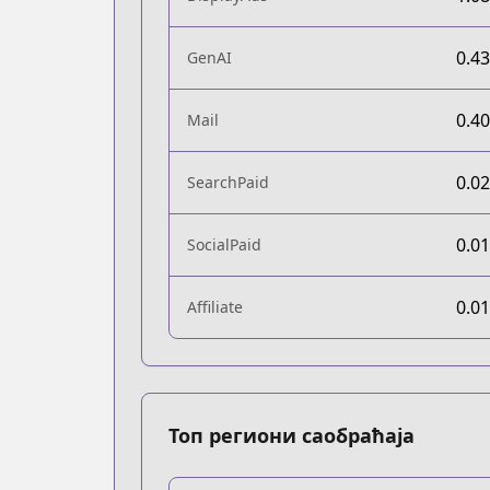
0.4
GenAI
0.4
Mail
0.0
SearchPaid
0.0
SocialPaid
0.0
Affiliate
Топ региони саобраћаја