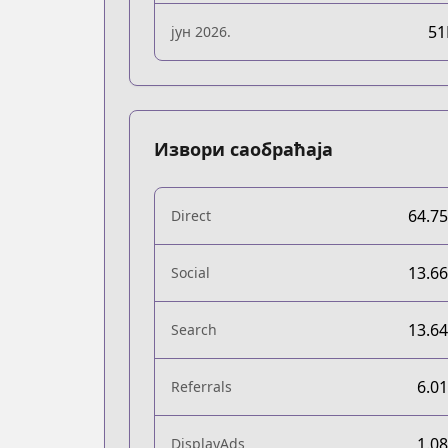
5
јун 2026.
Извори саобраћаја
64.7
Direct
13.6
Social
13.6
Search
6.0
Referrals
1.0
DisplayAds