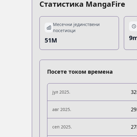
Статистика MangaFire
Месечни јединствени
посетиоци
9m
51M
Посете током времена
3
јул 2025.
2
авг 2025.
2
сеп 2025.