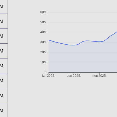
2M
1M
7M
4M
2M
6M
6M
9M