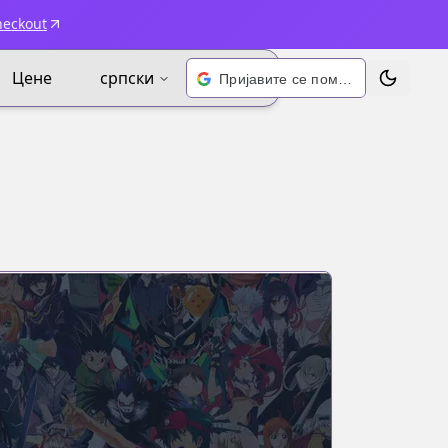
heckout
Цене
српски
Пријавите се помоћу Google-а
Промени 