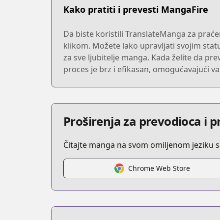
Kako pratiti i prevesti MangaFire
Da biste koristili TranslateManga za praćen
klikom. Možete lako upravljati svojim stat
za sve ljubitelje manga. Kada želite da pre
proces je brz i efikasan, omogućavajući va
Proširenja za prevodioca i 
Čitajte manga na svom omiljenom jeziku 
Chrome Web Store