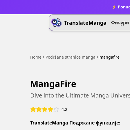
⚡ Ponud
TranslateManga
Фичури
Home
Podržane stranice manga
mangafire
MangaFire
Dive into the Ultimate Manga Univer
4.2
TranslateManga Подржане функције: