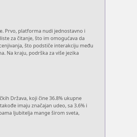
e. Prvo, platforma nudi jednostavno i
 liste za čitanje, što im omogućava da
enjivanja, što podstiče interakciju među
. Na kraju, podrška za više jezika
ričkih Država, koji čine 36.8% ukupne
 takođe imaju značajan udeo, sa 3.6% i
bama ljubitelja mange širom sveta,