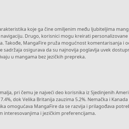
arakteristika koje ga čine omiljenim među ljubiteljima mang
a navigaciju. Drugo, korisnici mogu kreirati personalizovane
anja. Takođe, MangaFire pruža mogućnost komentarisanja i oc
 sadržaja osigurava da su najnovija poglavlja uvek dostupna
ivaju u mangama bez jezičkih prepreka.
zemalja, pri čemu je najveći deo korisnika iz Sjedinjenih Ame
 7.4%, dok Velika Britanija zauzima 5.2%. Nemačka i Kanada
ika omogućava MangaFire da se razvija i prilagođava potre
m interesovanjima i jezičkim preferencijama.