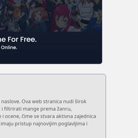
 naslove. Ova web stranica nudi širok
 i filtrirati mange prema žanru,
i ocene, čime se stvara aktivna zajednica
 imaju pristup najnovijim poglavljima i