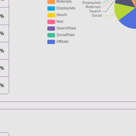
3%
0%
2%
1%
1%