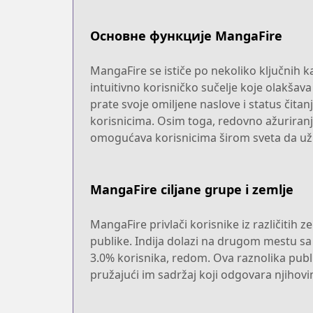
Основне функције MangaFire
MangaFire se ističe po nekoliko ključnih k
intuitivno korisničko sučelje koje olakšav
prate svoje omiljene naslove i status čit
korisnicima. Osim toga, redovno ažuriranje
omogućava korisnicima širom sveta da už
MangaFire ciljane grupe i zemlje
MangaFire privlači korisnike iz različitih 
publike. Indija dolazi na drugom mestu sa
3.0% korisnika, redom. Ova raznolika publ
pružajući im sadržaj koji odgovara njihovi