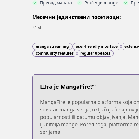
Превод манага
Praćenje mange
Пре
Месечни јединствени посетиоци:
51M
manga streaming
user-friendly interface
extensi
community features
regular updates
Шта је MangaFire?"
MangaFire je popularna platforma koja omo
spektar manga serija, uključujući najnovije
popularnosti ili datumu objavljivanja. Ma
ljubitelja mange. Pored toga, platforma red
serijama.