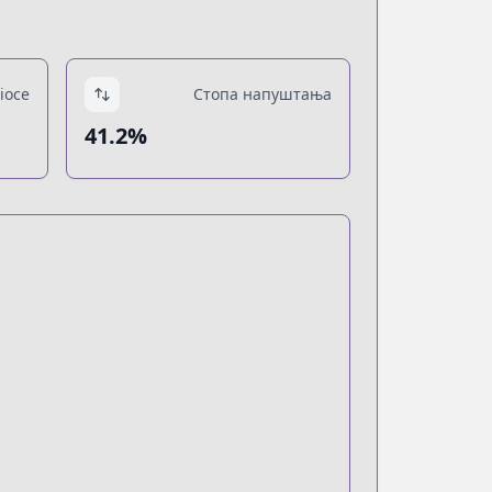
ioce
Стопа напуштања
41.2%