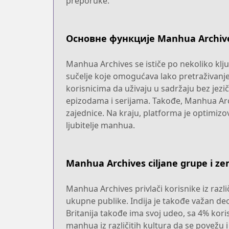
preporuke.
Основне функције Manhua Archiv
Manhua Archives se ističe po nekoliko klju
sučelje koje omogućava lako pretraživanje
korisnicima da uživaju u sadržaju bez jezi
epizodama i serijama. Takođe, Manhua Arc
zajednice. Na kraju, platforma je optimiz
ljubitelje manhua.
Manhua Archives ciljane grupe i ze
Manhua Archives privlači korisnike iz razl
ukupne publike. Indija je takođe važan deo
Britanija takođe ima svoj udeo, sa 4% kor
manhua iz različitih kultura da se povežu i