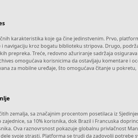
es
čnih karakteristika koje ga čine jedinstvenim. Prvo, platfor
 i navigaciju kroz bogatu biblioteku stripova. Drugo, podrž
čkih prepreka. Treće, redovno ažuriranje sadržaja osigurava
hives omogućava korisnicima da ostavljaju komentare i ocen
ovana za mobilne uređaje, što omogućava čitanje u pokretu, 
mlje
ičitih zemalja, sa značajnim procentom posetilaca iz Sjedinj
 zajednice, sa 10% korisnika, dok Brazil i Francuska doprin
isnika. Ova raznovrsnost pokazuje globalnu privlačnost Man
 dele svoje strasti. Platforma se trudi da zadovolji potrebe 