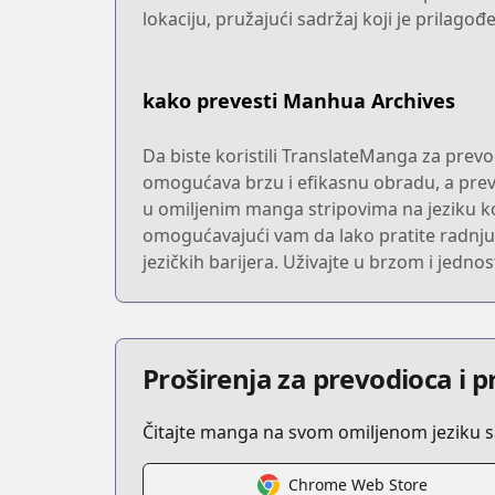
lokaciju, pružajući sadržaj koji je prilagođe
kako prevesti Manhua Archives
Da biste koristili TranslateManga za prevođ
omogućava brzu i efikasnu obradu, a prevo
u omiljenim manga stripovima na jeziku ko
omogućavajući vam da lako pratite radnju i d
jezičkih barijera. Uživajte u brzom i jed
Proširenja za prevodioca i 
Čitajte manga na svom omiljenom jeziku 
Chrome Web Store