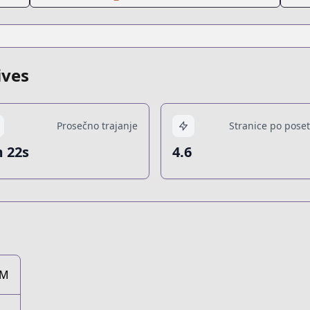
ives
Prosečno trajanje
Stranice po poset
 22s
4.6
2M