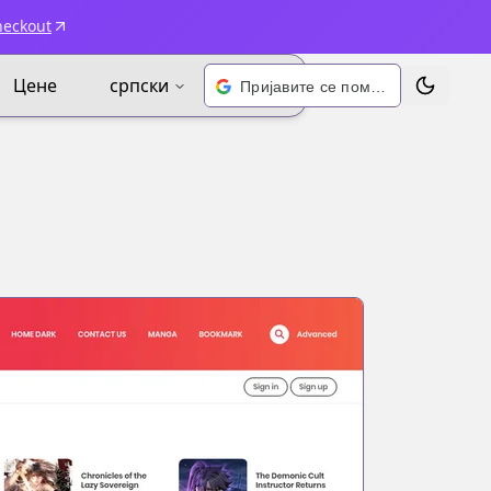
heckout
Цене
српски
Пријавите се помоћу Google-а
Промени 