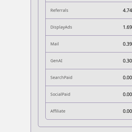
4.7
Referrals
1.6
DisplayAds
0.3
Mail
0.3
GenAI
0.0
SearchPaid
0.0
SocialPaid
0.0
Affiliate