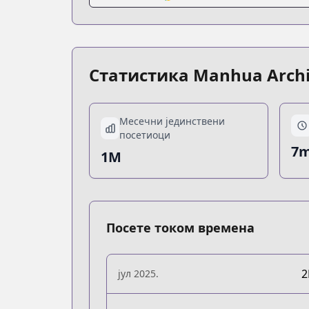
Статистика Manhua Arch
Месечни јединствени
посетиоци
7m
1M
Посете током времена
јул 2025.