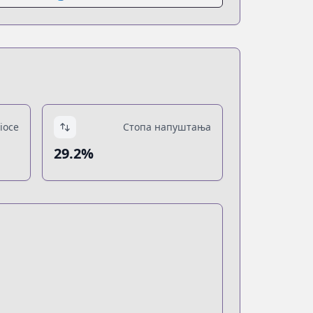
ioce
Стопа напуштања
29.2%