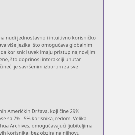
ma nudi jednostavno i intuitivno korisničko
ava više jezika, što omogućava globalnim
 da korisnici uvek imaju pristup najnovijim
e, što doprinosi interakciji unutar
čineći je savršenim izborom za sve
enih Američkih Država, koji čine 29%
ose sa 7% i 5% korisnika, redom. Velika
hua Archives, omogućavajući ljubiteljima
svih korisnika, bez obzira na njihovu