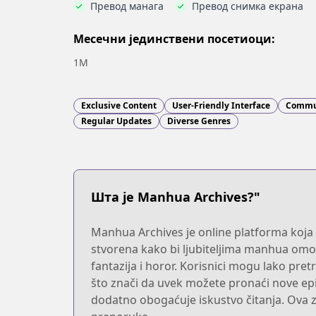
Превод манага
Превод снимка екрана
Месечни јединствени посетиоци:
1M
Exclusive Content
User-Friendly Interface
Commu
Regular Updates
Diverse Genres
Шта је Manhua Archives?"
Manhua Archives je online platforma koja n
stvorena kako bi ljubiteljima manhua omog
fantazija i horor. Korisnici mogu lako pret
što znači da uvek možete pronaći nove epi
dodatno obogaćuje iskustvo čitanja. Ova z