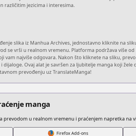
n različitim jezicima i interesima.
enje slika iz Manhua Archives, jednostavno kliknite na sliku
d se vrši u realnom vremenu. Platforma podržava više od st
ji vam najviše odgovara. Nakon što kliknete na sliku, prevo
ijaloge. Ovaj alat je savršen za ljubitelje manga koji žele da 
nostavnom prevođenju uz TranslateManga!
praćenje manga
sa prevodom u realnom vremenu i praćenjem napretka na vi
Firefox Add-ons