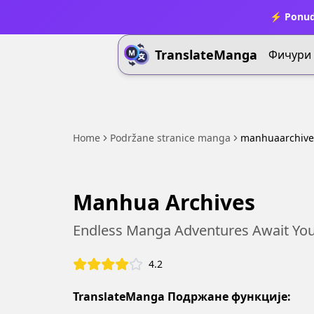
⚡ Ponud
TranslateManga
Фичури
Home
Podržane stranice manga
manhuaarchive
Manhua Archives
Endless Manga Adventures Await You
4.2
TranslateManga Подржане функције: