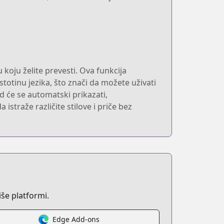
 koju želite prevesti. Ova funkcija
otinu jezika, što znači da možete uživati
d će se automatski prikazati,
istraže različite stilove i priče bez
še platformi.
Edge Add-ons