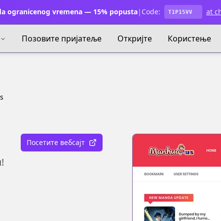
a ogranicenog vremena — 15% popusta
|
Code:
at c
T1P15VV
Позовите пријатеље
Откријте
Користење
s
Посетите вебсајт
!