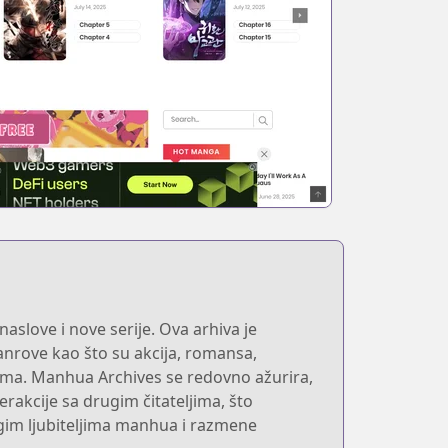
slove i nove serije. Ova arhiva je
anrove kao što su akcija, romansa,
delima. Manhua Archives se redovno ažurira,
rakcije sa drugim čitateljima, što
ugim ljubiteljima manhua i razmene