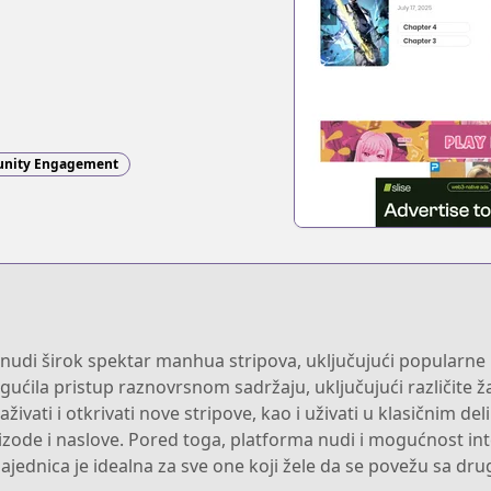
nity Engagement
udi širok spektar manhua stripova, uključujući popularne na
ućila pristup raznovrsnom sadržaju, uključujući različite ž
raživati i otkrivati nove stripove, kao i uživati u klasičnim 
zode i naslove. Pored toga, platforma nudi i mogućnost inte
ajednica je idealna za sve one koji žele da se povežu sa dr