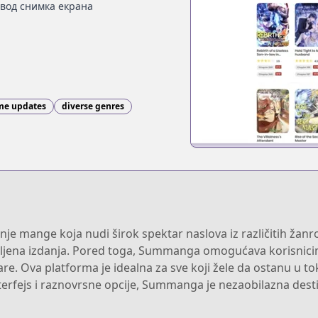
вод снимка екрана
ime updates
diverse genres
 mange koja nudi širok spektar naslova iz različitih žanrov
 omiljena izdanja. Pored toga, Summanga omogućava korisnici
. Ova platforma je idealna za sve koji žele da ostanu u tok
rfejs i raznovrsne opcije, Summanga je nezaobilazna dest