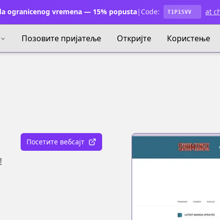
a ogranicenog vremena — 15% popusta
|
Code:
at c
T1P15VV
Позовите пријатеље
Откријте
Користење
Посетите вебсајт
!