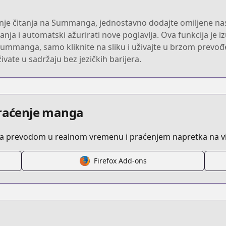
enje čitanja na Summanga, jednostavno dodajte omiljene nasl
nja i automatski ažurirati nove poglavlja. Ova funkcija je izu
Summanga, samo kliknite na sliku i uživajte u brzom prevođe
vate u sadržaju bez jezičkih barijera.
praćenje manga
sa prevodom u realnom vremenu i praćenjem napretka na vi
Firefox Add-ons