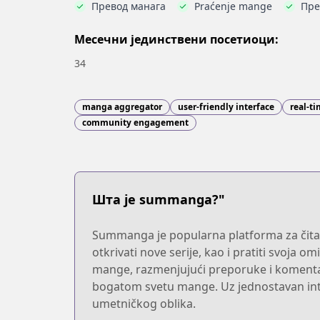
Превод манага
Praćenje mange
Пре
Месечни јединствени посетиоци:
34
manga aggregator
user-friendly interface
real-t
community engagement
Шта је summanga?"
Summanga je popularna platforma za čitanje
otkrivati nove serije, kao i pratiti svoja
mange, razmenjujući preporuke i komentare
bogatom svetu mange. Uz jednostavan inte
umetničkog oblika.