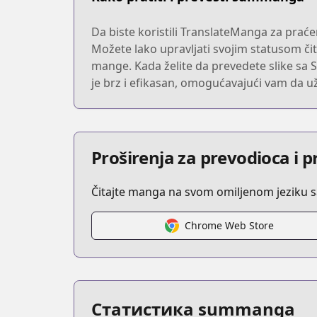
Da biste koristili TranslateManga za prać
Možete lako upravljati svojim statusom čita
mange. Kada želite da prevedete slike sa 
je brz i efikasan, omogućavajući vam da uži
Proširenja za prevodioca i 
Čitajte manga na svom omiljenom jeziku 
Chrome Web Store
Статистика summanga