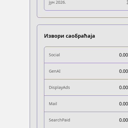
јун 2026.
Извори саобраћаја
0.0
Social
0.0
GenAI
0.0
DisplayAds
0.0
Mail
0.0
SearchPaid