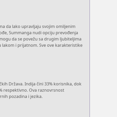
a da lako upravljaju svojim omiljenim
Takođe, Summanga nudi opciju prevođenja
i mogu da se povežu sa drugim ljubiteljima
u lakom i prijatnom. Sve ove karakteristike
čkih Država. Indija čini 33% korisnika, dok
.46% respektivno. Ova raznovrsnost
nih pozadina i jezika.