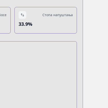
ioce
Стопа напуштања
33.9%