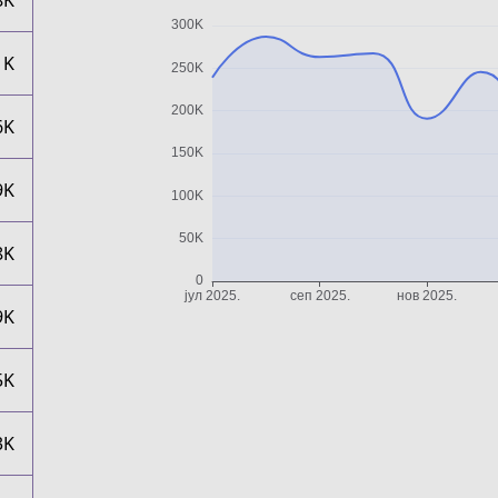
8K
1K
6K
9K
8K
9K
5K
3K