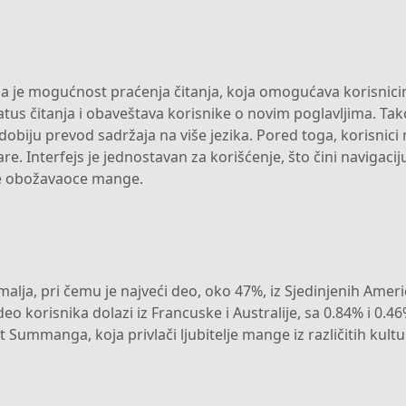
a je mogućnost praćenja čitanja, koja omogućava korisnicim
tatus čitanja i obaveštava korisnike o novim poglavljima. 
dobiju prevod sadržaja na više jezika. Pored toga, korisnic
 Interfejs je jednostavan za korišćenje, što čini navigacij
e obožavaoce mange.
alja, pri čemu je najveći deo, oko 47%, iz Sjedinjenih Ameri
 deo korisnika dolazi iz Francuske i Australije, sa 0.84% i 0
Summanga, koja privlači ljubitelje mange iz različitih kultur