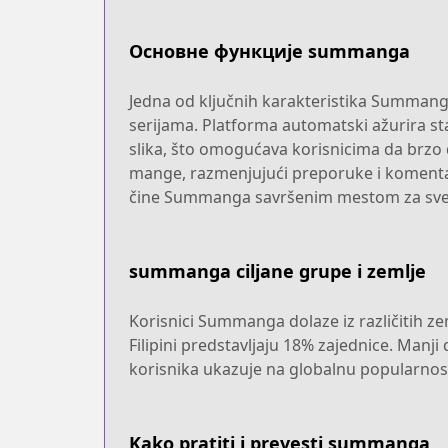
Основне функције summanga
Jedna od ključnih karakteristika Summang
serijama. Platforma automatski ažurira s
slika, što omogućava korisnicima da brzo 
mange, razmenjujući preporuke i komentare.
čine Summanga savršenim mestom za sv
summanga ciljane grupe i zemlje
Korisnici Summanga dolaze iz različitih zem
Filipini predstavljaju 18% zajednice. Manji
korisnika ukazuje na globalnu popularnost 
Kako pratiti i prevesti summanga