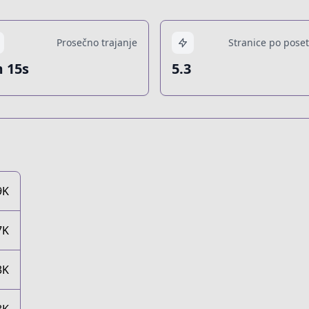
Prosečno trajanje
Stranice po poset
 15s
5.3
9K
7K
3K