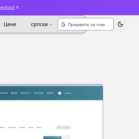
heckout
Цене
српски
Пријавите се помоћу Google-а
Промени 