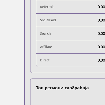
0.0
Referrals
0.0
SocialPaid
0.0
Search
0.0
Affiliate
0.0
Direct
Топ региони саобраћаја