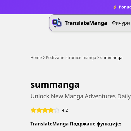
⚡ Ponud
TranslateManga
Фичури
Home
Podržane stranice manga
summanga
summanga
Unlock New Manga Adventures Daily
4.2
TranslateManga Подржане функције: