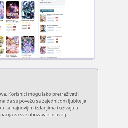
a. Korisnici mogu lako pretraživati i
ma da se povežu sa zajednicom ljubitelja
u sa najnovijim izdanjima i uživaju u
inacija za sve obožavaoce ovog