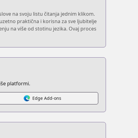
ove na svoju listu čitanja jednim klikom.
zetno praktična i korisna za sve ljubitelje
nju na više od stotinu jezika. Ovaj proces
še platformi.
Edge Add-ons