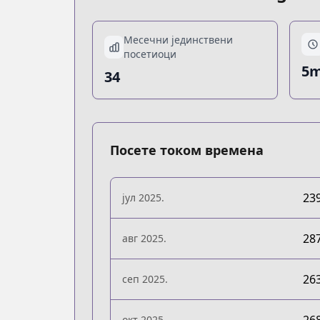
Месечни јединствени
посетиоци
5m
34
Посете током времена
23
јул 2025.
28
авг 2025.
26
сеп 2025.
окт 2025.