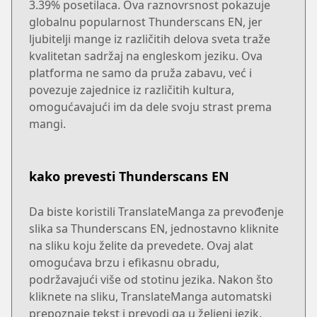
3.39% posetilaca. Ova raznovrsnost pokazuje
globalnu popularnost Thunderscans EN, jer
ljubitelji mange iz različitih delova sveta traže
kvalitetan sadržaj na engleskom jeziku. Ova
platforma ne samo da pruža zabavu, već i
povezuje zajednice iz različitih kultura,
omogućavajući im da dele svoju strast prema
mangi.
kako prevesti Thunderscans EN
Da biste koristili TranslateManga za prevođenje
slika sa Thunderscans EN, jednostavno kliknite
na sliku koju želite da prevedete. Ovaj alat
omogućava brzu i efikasnu obradu,
podržavajući više od stotinu jezika. Nakon što
kliknete na sliku, TranslateManga automatski
prepoznaje tekst i prevodi ga u željeni jezik.