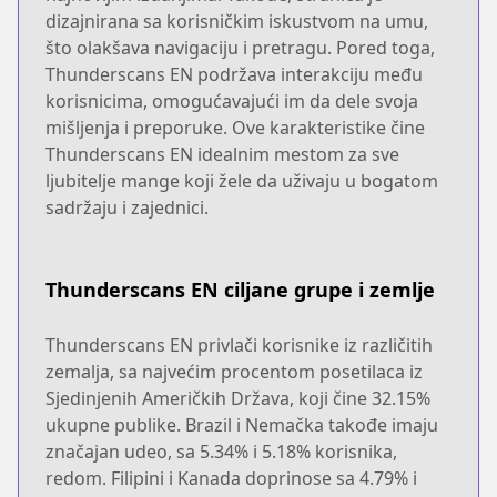
dizajnirana sa korisničkim iskustvom na umu,
što olakšava navigaciju i pretragu. Pored toga,
Thunderscans EN podržava interakciju među
korisnicima, omogućavajući im da dele svoja
mišljenja i preporuke. Ove karakteristike čine
Thunderscans EN idealnim mestom za sve
ljubitelje mange koji žele da uživaju u bogatom
sadržaju i zajednici.
Thunderscans EN ciljane grupe i zemlje
Thunderscans EN privlači korisnike iz različitih
zemalja, sa najvećim procentom posetilaca iz
Sjedinjenih Američkih Država, koji čine 32.15%
ukupne publike. Brazil i Nemačka takođe imaju
značajan udeo, sa 5.34% i 5.18% korisnika,
redom. Filipini i Kanada doprinose sa 4.79% i