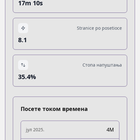
17m 10s
Stranice po posetioce
8.1
Стопа напуштања
35.4%
Посете током времена
4M
јул 2025.