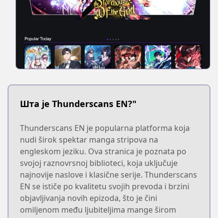
Шта је Thunderscans EN?"
Thunderscans EN je popularna platforma koja
nudi širok spektar manga stripova na
engleskom jeziku. Ova stranica je poznata po
svojoj raznovrsnoj biblioteci, koja uključuje
najnovije naslove i klasične serije. Thunderscans
EN se ističe po kvalitetu svojih prevoda i brzini
objavljivanja novih epizoda, što je čini
omiljenom među ljubiteljima mange širom