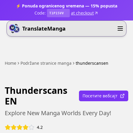
⚡ Ponuda ogranicenog vremena — 15% popusta
Code:
at checkout
T1P15VV
TranslateManga
Home
Podržane stranice manga
thunderscansen
Thunderscans
Посетите вебсајт
EN
Explore New Manga Worlds Every Day!
4.2