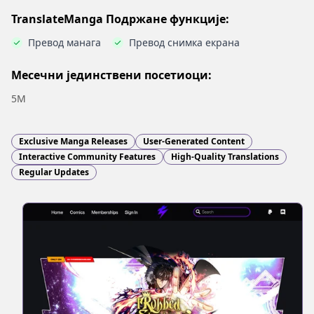
TranslateManga Подржане функције:
Превод манага
Превод снимка екрана
Месечни јединствени посетиоци:
5M
Exclusive Manga Releases
User-Generated Content
Interactive Community Features
High-Quality Translations
Regular Updates