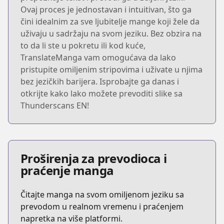
Ovaj proces je jednostavan i intuitivan, što ga
čini idealnim za sve ljubitelje mange koji žele da
uživaju u sadržaju na svom jeziku. Bez obzira na
to da li ste u pokretu ili kod kuće,
TranslateManga vam omogućava da lako
pristupite omiljenim stripovima i uživate u njima
bez jezičkih barijera. Isprobajte ga danas i
otkrijte kako lako možete prevoditi slike sa
Thunderscans EN!
Proširenja za prevodioca i
praćenje manga
Čitajte manga na svom omiljenom jeziku sa
prevodom u realnom vremenu i praćenjem
napretka na više platformi.