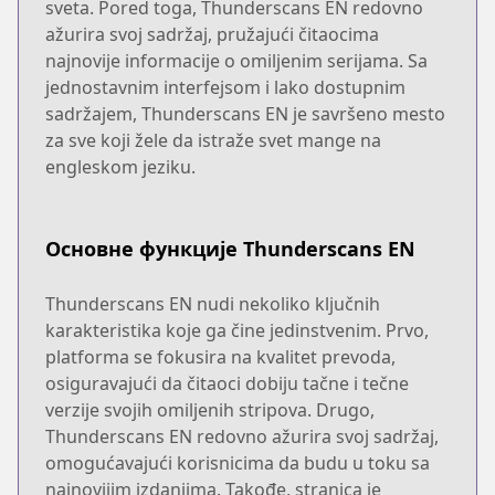
sveta. Pored toga, Thunderscans EN redovno
ažurira svoj sadržaj, pružajući čitaocima
najnovije informacije o omiljenim serijama. Sa
jednostavnim interfejsom i lako dostupnim
sadržajem, Thunderscans EN je savršeno mesto
za sve koji žele da istraže svet mange na
engleskom jeziku.
Основне функције Thunderscans EN
Thunderscans EN nudi nekoliko ključnih
karakteristika koje ga čine jedinstvenim. Prvo,
platforma se fokusira na kvalitet prevoda,
osiguravajući da čitaoci dobiju tačne i tečne
verzije svojih omiljenih stripova. Drugo,
Thunderscans EN redovno ažurira svoj sadržaj,
omogućavajući korisnicima da budu u toku sa
najnovijim izdanjima. Takođe, stranica je