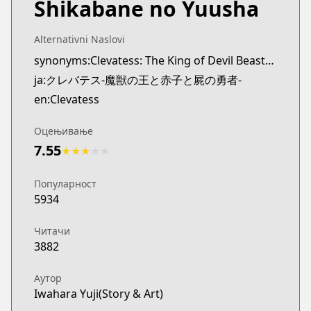
Shikabane no Yuusha
Alternativni Naslovi
synonyms:Clevatess: The King of Devil Beasts, The Baby and the Brave of Undead
ja:クレバテス-魔獣の王と赤子と屍の勇者-
en:Clevatess
Оцењивање
7.55
★
★
★
★
★
Популарност
5934
Читачи
3882
Аутор
Iwahara Yuji(Story & Art)