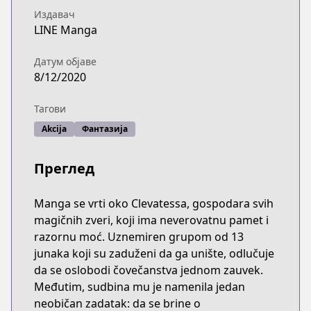
Издавач
LINE Manga
Датум објаве
8/12/2020
Тагови
Akcija
Фантазија
Преглед
Manga se vrti oko Clevatessa, gospodara svih
magičnih zveri, koji ima neverovatnu pamet i
razornu moć. Uznemiren grupom od 13
junaka koji su zaduženi da ga unište, odlučuje
da se oslobodi čovečanstva jednom zauvek.
Međutim, sudbina mu je namenila jedan
neobičan zadatak: da se brine o