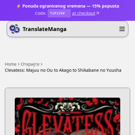
⚡ Ponuda ogranicenog vremena — 15% popusta
Code:
at checkout
T1P15VV
TranslateManga
Home
Откријте
Clevatess: Majuu no Ou to Akago to Shikabane no Yuusha