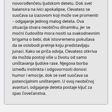
novorođenčetu ljudskom detetu. Dok svet
balansira na ivici apokalipse, Clevatess se
suočava sa izazovom koji može sve promeniti
– odgajanje jednog malog deteta. Ova
situacija stvara neobičnu dinamiku, jer se
moćni čudovište mora nositi sa svakodnevnim
brigama o bebi, dok istovremeno pokušava
da se oslobodi pretnje koju predstavljaju
junaci. Kako se priča odvija, Clevatess otkriva
da možda postoji više u životu od samo
uništavanja ljudske rase. Njegova borba
između instinkta i odgovornosti donosi
humor i emocije, dok se svet suočava sa
potencijalnim uništenjem. U ovoj neobičnoj
avanturi, odgajanje deteta postaje ključ za
spas čovečanstva.