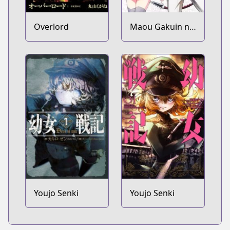
Overlord
Maou Gakuin no
Futekigousha:
Shijou Saikyou
no Maou no
Shiso, Tensei
shite Shison-
tachi no Gakkou
e Kayou
Youjo Senki
Youjo Senki