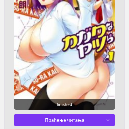
finished
Праћење читања