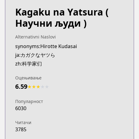
Kagaku na Yatsura
(
Научни људи )
Alternativni Naslovi
synonyms:Hirotte Kudasai
ja:カガクなヤツら
zh:科学家们
Оцењивање
6.59
★
★
★
★
★
Популарност
6030
Читачи
3785