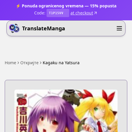
⚡ Ponuda ogranicenog vremena — 15% popusta
Code:
at checkout
T1P15VV
TranslateManga
Home
Откријте
Kagaku na Yatsura