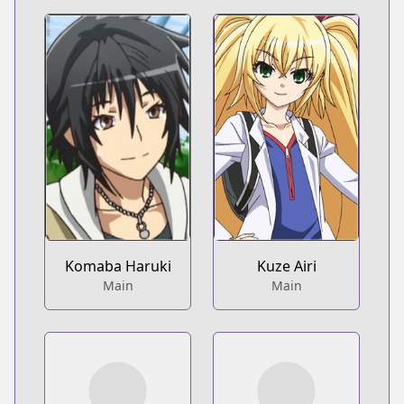
Komaba Haruki
Kuze Airi
Main
Main