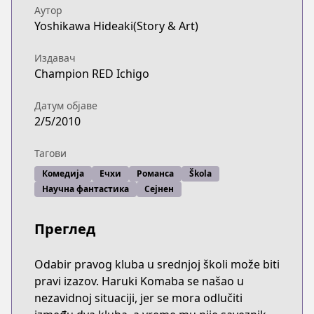
Аутор
Yoshikawa Hideaki(Story & Art)
Издавач
Champion RED Ichigo
Датум објаве
2/5/2010
Тагови
Комедија
Ечхи
Романса
Škola
Научна фантастика
Сејнен
Преглед
Odabir pravog kluba u srednjoj školi može biti
pravi izazov. Haruki Komaba se našao u
nezavidnoj situaciji, jer se mora odlučiti