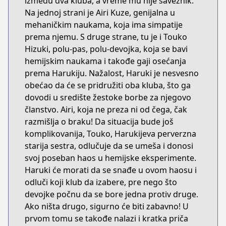
između dva kluba, a vreme mu nije saveznik.
Na jednoj strani je Airi Kuze, genijalna u
mehaničkim naukama, koja ima simpatije
prema njemu. S druge strane, tu je i Touko
Hizuki, polu-pas, polu-devojka, koja se bavi
hemijskim naukama i takođe gaji osećanja
prema Harukiju. Nažalost, Haruki je nesvesno
obećao da će se pridružiti oba kluba, što ga
dovodi u središte žestoke borbe za njegovo
članstvo. Airi, koja ne preza ni od čega, čak
razmišlja o braku! Da situacija bude još
komplikovanija, Touko, Harukijeva perverzna
starija sestra, odlučuje da se umeša i donosi
svoj poseban haos u hemijske eksperimente.
Haruki će morati da se snađe u ovom haosu i
odluči koji klub da izabere, pre nego što
devojke počnu da se bore jedna protiv druge.
Ako ništa drugo, sigurno će biti zabavno! U
prvom tomu se takođe nalazi i kratka priča