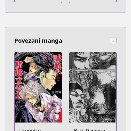
Haouden Zero
Povezani manga
↓
Usogui to
Baki: Dangerous