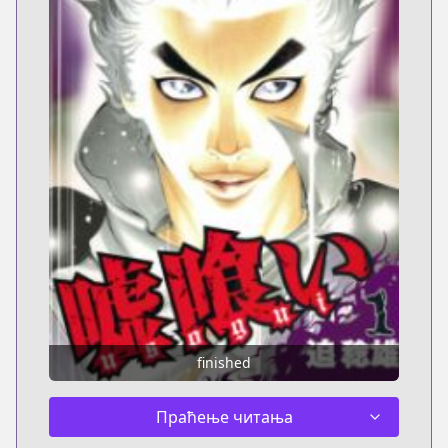
finished
Праћење читања