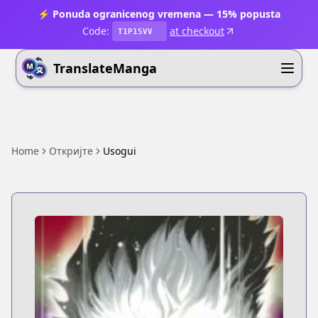
⚡ Ponuda ogranicenog vremena — 15% popusta
Code:
at checkout
T1P15VV
TranslateManga
Home
Откријте
Usogui