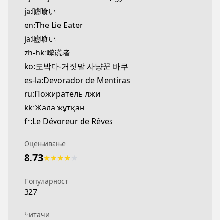
CDJapan
ja:嘘喰い
https://www.anime-planet.com/manga/https://
en:The Lie Eater
MangaUpdates
ja:嘘喰い
MangaUpdates
zh-hk:噬谎者
https://www.mangaupdates.com/series.html?id=1
Book☆Walker
ko:도박마-거짓말 사냥꾼 바쿠
Book☆Walker
es-la:Devorador de Mentiras
https://bookwalker.jp/series/12464/list
ru:Пожиратель лжи
kk:Жала жұтқан
fr:Le Dévoreur de Rêves
Оцењивање
8.73
★
★
★
★
★
Популарност
327
Читачи