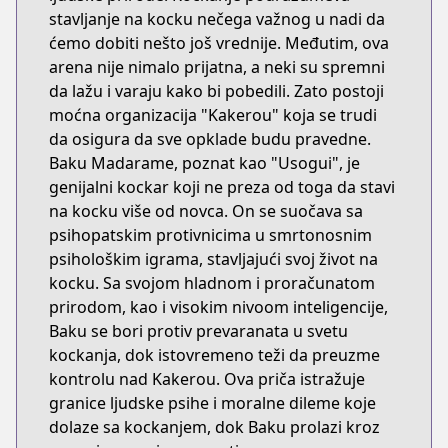
stavljanje na kocku nečega važnog u nadi da
ćemo dobiti nešto još vrednije. Međutim, ova
arena nije nimalo prijatna, a neki su spremni
da lažu i varaju kako bi pobedili. Zato postoji
moćna organizacija "Kakerou" koja se trudi
da osigura da sve opklade budu pravedne.
Baku Madarame, poznat kao "Usogui", je
genijalni kockar koji ne preza od toga da stavi
na kocku više od novca. On se suočava sa
psihopatskim protivnicima u smrtonosnim
psihološkim igrama, stavljajući svoj život na
kocku. Sa svojom hladnom i proračunatom
prirodom, kao i visokim nivoom inteligencije,
Baku se bori protiv prevaranata u svetu
kockanja, dok istovremeno teži da preuzme
kontrolu nad Kakerou. Ova priča istražuje
granice ljudske psihe i moralne dileme koje
dolaze sa kockanjem, dok Baku prolazi kroz