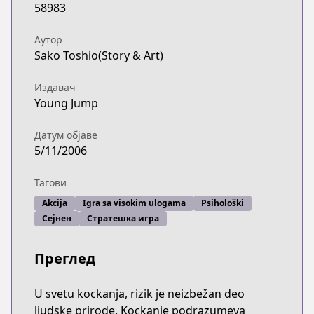
58983
Аутор
Sako Toshio(Story & Art)
Издавач
Young Jump
Датум објаве
5/11/2006
Тагови
Akcija
Igra sa visokim ulogama
Psihološki
Сејнен
Стратешка игра
Преглед
U svetu kockanja, rizik je neizbežan deo
ljudske prirode. Kockanje podrazumeva