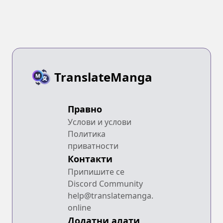
Geboku no
Youkai-domo ni
Kurabete
Monster ga
Yowasugirun da
ga
TranslateManga
Правно
Услови и услови
Политика
приватности
Контакти
Припишите се
Discord Community
help@translatemanga.
online
Додатни алати