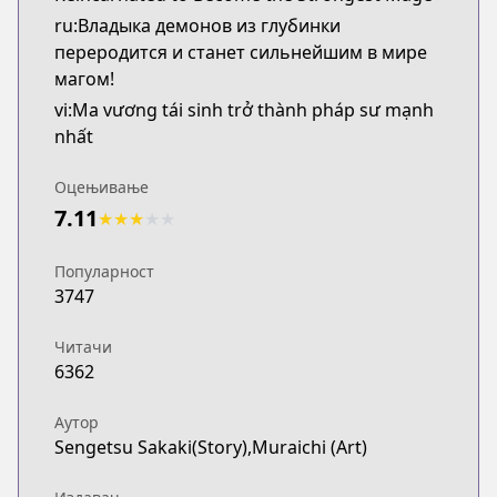
ru:Владыка демонов из глубинки
переродится и станет сильнейшим в мире
магом!
vi:Ma vương tái sinh trở thành pháp sư mạnh
nhất
Оцењивање
7.11
★
★
★
★
★
Популарност
3747
Читачи
6362
Аутор
Sengetsu Sakaki(Story),Muraichi (Art)