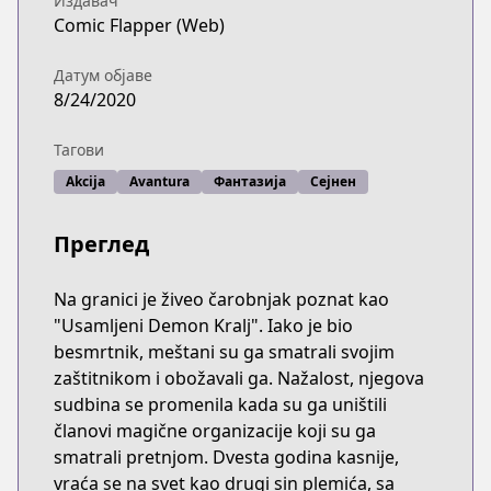
Издавач
Comic Flapper (Web)
Датум објаве
8/24/2020
Тагови
Akcija
Avantura
Фантазија
Сејнен
Преглед
Na granici je živeo čarobnjak poznat kao
"Usamljeni Demon Kralj". Iako je bio
besmrtnik, meštani su ga smatrali svojim
zaštitnikom i obožavali ga. Nažalost, njegova
sudbina se promenila kada su ga uništili
članovi magične organizacije koji su ga
smatrali pretnjom. Dvesta godina kasnije,
vraća se na svet kao drugi sin plemića, sa