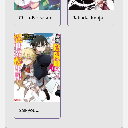
Chuu-Boss-san
Rakudai Kenja
Level 99, Saikyou
no Gakuin
no Buka-tachi to
Musou: Nidome
Tomoni
no Tensei, S-
Nishuume
Rank Cheat
Totsunyuu!
Majutsushi
Boukenroku
Saikyou
Onmyouji no
Isekai Tenseiki: