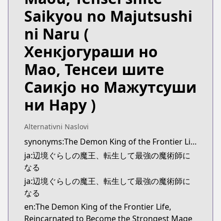
https://comic-walker.com/contents/detail/KDCW
Saikyou no Majutsushi
Kitsu
Kitsu
ni Naru
(
https://kitsu.app/manga/57955
Хенкјогураши но
CDJapan
CDJapan
Мао, Тенсеи шите
https://www.anime-planet.com/manga/https
Саикјо но Мажутсуши
MangaUpdates
MangaUpdates
ни Нару )
https://www.mangaupdates.com/series.html?id=1
novelUpdates
Alternativni Naslovi
novelUpdates
synonyms:The Demon King of the Frontier Life, Reincarnated to Become the Strongest Mage
https://www.novelupdates.com/series/the-demon-
ja:辺境ぐらしの魔王、転生して最強の魔術師に
Book☆Walker
なる
Book☆Walker
https://bookwalker.jp/series/299810/list
ja:辺境ぐらしの魔王、転生して最強の魔術師に
なる
en:The Demon King of the Frontier Life,
Reincarnated to Become the Strongest Mage