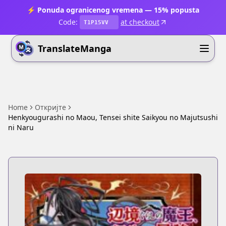
⚡ Ponuda ogranicenog vremena — 15% popusta
Code:
at checkout
T1P15VV
TranslateManga
Home
Откријте
Henkyougurashi no Maou, Tensei shite Saikyou no Majutsushi
ni Naru