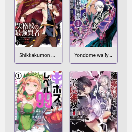
Shikkakumon no
Yondome wa Iya
Saikyou Kenja:
na Shizokusei
Sekai Saikyou no
Majutsushi
Kenja ga Sarani
Tsuyokunaru
Tame ni Tensei
Shimashita