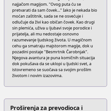
najjačom magijom. "Ovog puta ću se
pretvarati da sam čovek..." Iako je nekada bio
moćan zaštitnik, sada se ne osvećuje i
odlučuje da živi kao običan čovek. Kao drugi
sin plemića, uživa u ljubavi svoje porodice i
prijatelja, ali mu nedostaje osnovno
razumevanje ljudskog života. U magičnom
cehu ga smatraju majstorom magije, dok u
pozadini postaje "Besmrtnik Čarobnjak".
Njegova avantura je puna komičnih situacija
dok pokušava da se uklopi u ljudski svet, a
istovremeno se suočava sa svojim prošlim
životom i novim izazovima.
Proširenja za prevodioca i